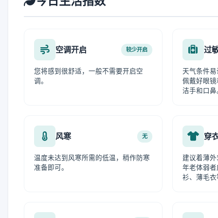
今日生活指数
空调开启
过
较少开启
您将感到很舒适，一般不需要开启空
天气条件易
调。
佩戴好眼镜
洁手和口鼻
风寒
穿
无
温度未达到风寒所需的低温，稍作防寒
建议着薄外
准备即可。
年老体弱者
衫、薄毛衣