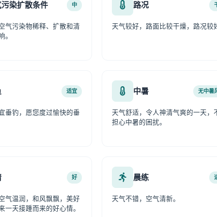
气污染扩散条件
路况
中
空气污染物稀释、扩散和清
天气较好，路面比较干燥，路况较
响。
鱼
中暑
适宜
无中暑
宜垂钓，愿您度过愉快的垂
天气舒适，令人神清气爽的一天，
担心中暑的困扰。
情
晨练
好
空气温润，和风飘飘，美好
天气不错，空气清新。
来一天接踵而来的好心情。