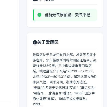
当前无气象预警，天气平稳
关于爱辉区
爱辉区位于黑龙江省西北部，地处黑龙江中
游右岸，北与俄罗斯阿穆尔州隔江相望，边
境线长138公里，是中俄边境重要口岸区
域。地理坐标介于东经126°09′—127°50′、
北纬49°03′—50°33′之间，属寒温带大陆性
季风气候，四季分明，冬季寒冷漫长。
“爱辉”之名源于清代旧称“艾虎”（满语意为
“母貂”），后演变为“瑷珲”，1956年因汉字
简化改称“爱辉”。1983年设立爱辉县，
1993...