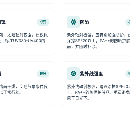
阳镜
防晒
必要
朗，太阳辐射较强，建议佩
紫外辐射极强，应特别加强防护，
且标注UV380-UV400的
涂擦SPF20以上，PA++的防晒护
品，并随时补涂。
通
紫外线强度
良好
路面干燥，交通气象条件良
紫外线辐射极强，建议涂擦SPF20
以正常行驶。
上、PA++的防晒护肤品，尽量避
露于日光下。