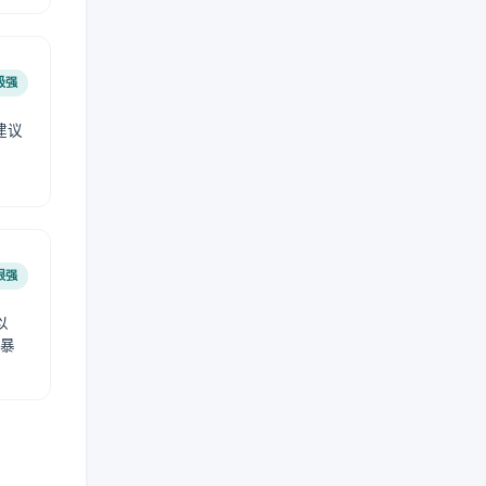
极强
建议
肤
很强
以
免暴