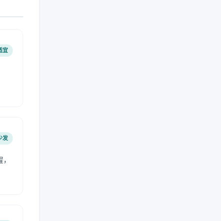
适宜
少发
程，