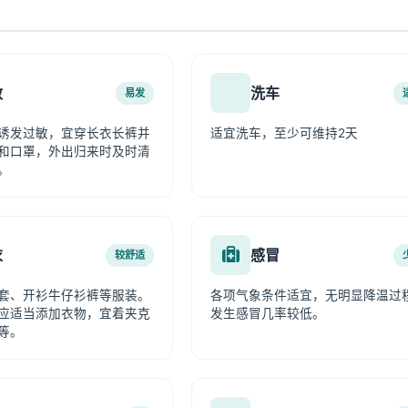
敏
洗车
易发
诱发过敏，宜穿长衣长裤并
适宜洗车，至少可维持2天
和口罩，外出归来时及时清
。
衣
感冒
较舒适
套、开衫牛仔衫裤等服装。
各项气象条件适宜，无明显降温过
应适当添加衣物，宜着夹克
发生感冒几率较低。
等。