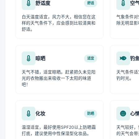
舒适度
空
舒适
白天温度适宜，风力不大，相信您在这
气象条件对
样的天气条件下，应会感到比较清爽和
除无明显影
舒适。
晾晒
钓
适宜
天气不错，适宜晾晒。赶紧把久未见阳
天气条件适
光的衣物搬出来吸收一下太阳的味道
钓时光。
吧！
化妆
心
防晒
温湿适宜，最好使用SPF20以上防晒霜
天气较好，
打底，建议使用中性保湿型化妆品。
的天气会带