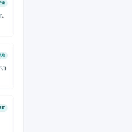
干燥
好。
风险
不用
适宜