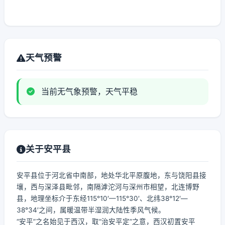
天气预警
当前无气象预警，天气平稳
关于安平县
安平县位于河北省中南部，地处华北平原腹地，东与饶阳县接
壤，西与深泽县毗邻，南隔滹沱河与深州市相望，北连博野
县，地理坐标介于东经115°10′—115°30′、北纬38°12′—
38°34′之间，属暖温带半湿润大陆性季风气候。
“安平”之名始见于西汉，取“治安平定”之意，西汉初置安平