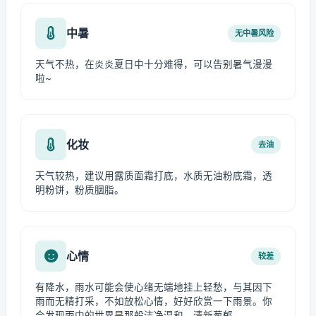
中暑
无中暑风险
天气不热，在炎炎夏日中十分难得，可以告别暑气漫漫
啦~
化妆
去油
天气较热，建议用露质面霜打底，水质无油粉底霜，透
明粉饼，粉质胭脂。
心情
较差
有降水，雨水可能会使心绪无端地挂上轻愁，与其因下
雨而无精打采，不如放松心情，好好欣赏一下雨景。你
会发现雨中的世界是那般洁净温和、清新葱郁。