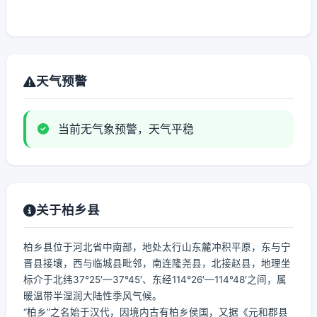
天气预警
当前无气象预警，天气平稳
关于柏乡县
柏乡县位于河北省中南部，地处太行山东麓冲积平原，东与宁
晋县接壤，西与临城县毗邻，南连隆尧县，北接赵县，地理坐
标介于北纬37°25′—37°45′、东经114°26′—114°48′之间，属
暖温带半湿润大陆性季风气候。
“柏乡”之名始于汉代，因境内古有柏乡侯国，又据《元和郡县