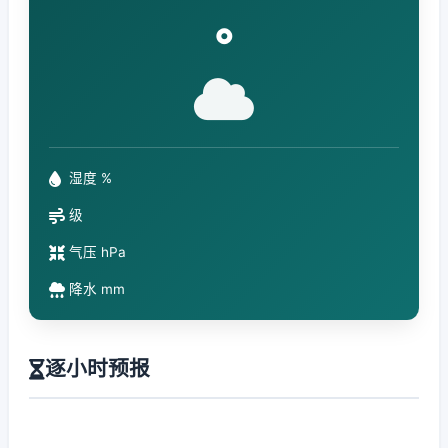
°
湿度 %
级
气压 hPa
降水 mm
逐小时预报