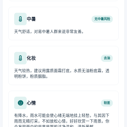
中暑
无中暑风险
天气舒适，对易中暑人群来说非常友善。
化妆
去油
天气较热，建议用露质面霜打底，水质无油粉底霜，透
明粉饼，粉质胭脂。
心情
较差
有降水，雨水可能会使心绪无端地挂上轻愁，与其因下
雨而无精打采，不如放松心情，好好欣赏一下雨景。你
会发现雨中的世界是那般洁净温和、清新葱郁。