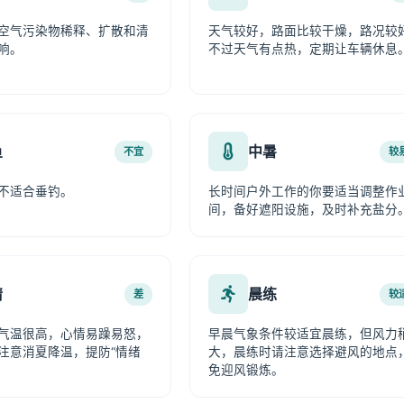
空气污染物稀释、扩散和清
天气较好，路面比较干燥，路况较
响。
不过天气有点热，定期让车辆休息
鱼
中暑
不宜
较
不适合垂钓。
长时间户外工作的你要适当调整作
间，备好遮阳设施，及时补充盐分
情
晨练
差
较
气温很高，心情易躁易怒，
早晨气象条件较适宜晨练，但风力
注意消夏降温，提防“情绪
大，晨练时请注意选择避风的地点
免迎风锻炼。