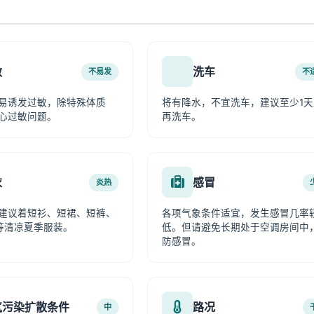
敏
洗车
不易发
不
易诱发过敏，除特殊体质
将有降水，不宜洗车，建议至少1天
心过敏问题。
再洗车。
衣
感冒
炎热
建议着短衫、短裙、短裤、
各项气象条件适宜，发生感冒几率
等清凉夏季服装。
低。但请避免长期处于空调房间中
防感冒。
气污染扩散条件
路况
中