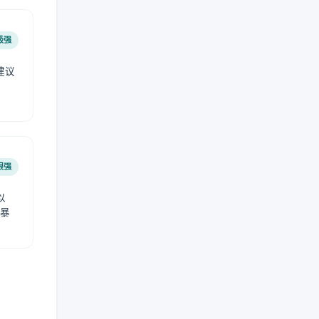
极强
建议
肤
很强
以
免暴