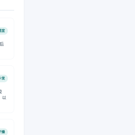
适宜
后
少发
较
，以
干燥