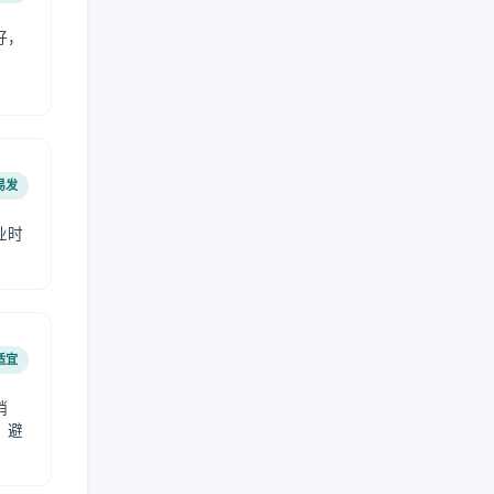
好，
。
易发
业时
。
适宜
稍
，避