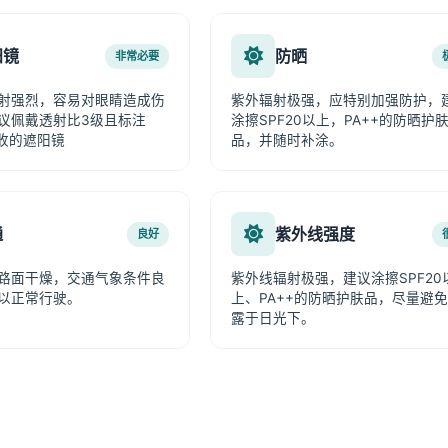
阳镜
防晒
非常必要
射强烈，容易对眼睛造成伤
紫外辐射极强，应特别加强防护，
议佩戴透射比3级且标注
涂擦SPF20以上，PA++的防晒护
吸收的遮阳镜
品，并随时补涂。
通
紫外线强度
良好
路面干燥，交通气象条件良
紫外线辐射极强，建议涂擦SPF20
以正常行驶。
上、PA++的防晒护肤品，尽量避
露于日光下。