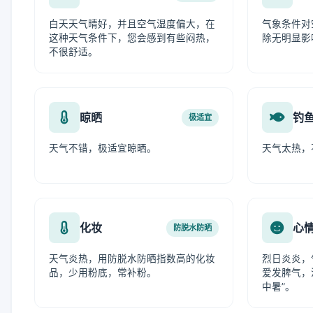
白天天气晴好，并且空气湿度偏大，在
气象条件对
这种天气条件下，您会感到有些闷热，
除无明显影
不很舒适。
晾晒
钓
极适宜
天气不错，极适宜晾晒。
天气太热，
化妆
心
防脱水防晒
天气炎热，用防脱水防晒指数高的化妆
烈日炎炎，
品，少用粉底，常补粉。
爱发脾气，
中暑”。