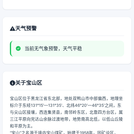
天气预警
当前无气象预警，天气平稳
关于宝山区
宝山区位于黑龙江省东北部，地处双鸭山市中部偏西，地理坐
标介于东经131°15′—131°35′、北纬46°20′—46°35′之间，东
与尖山区接壤，西连集贤县，南邻岭东区，北靠四方台区，属
三江平原向完达山余脉过渡地带，地势南高北低，以低山丘陵
和平原为主。
“宝山”之名源于境内宝山煤矿，始建于1958年，因矿设区，