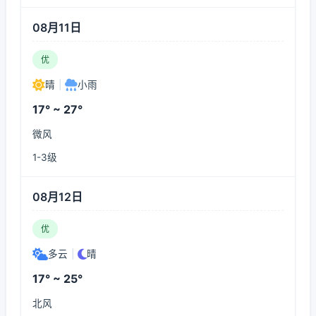
08月11日
优
晴
|
小雨
17° ~ 27°
微风
1-3级
08月12日
优
多云
|
晴
17° ~ 25°
北风