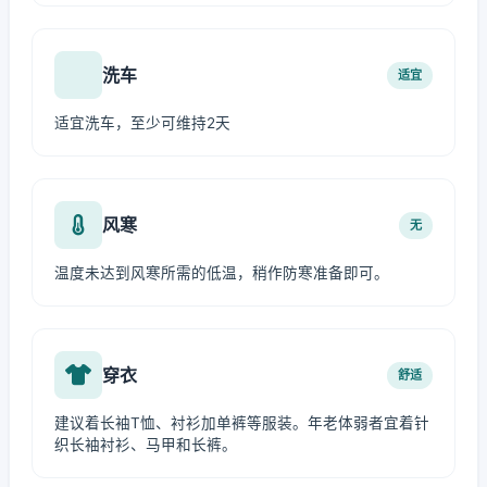
洗车
适宜
适宜洗车，至少可维持2天
风寒
无
温度未达到风寒所需的低温，稍作防寒准备即可。
穿衣
舒适
建议着长袖T恤、衬衫加单裤等服装。年老体弱者宜着针
织长袖衬衫、马甲和长裤。