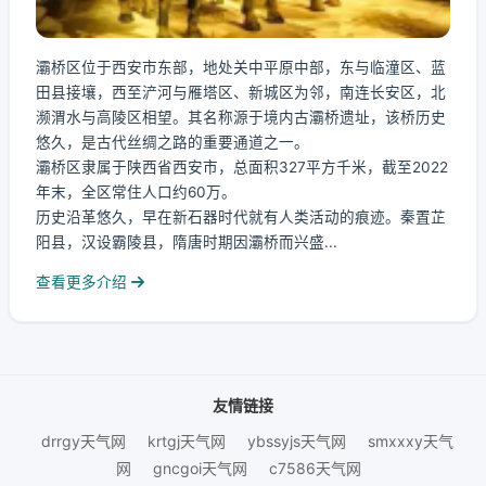
灞桥区位于西安市东部，地处关中平原中部，东与临潼区、蓝
田县接壤，西至浐河与雁塔区、新城区为邻，南连长安区，北
濒渭水与高陵区相望。其名称源于境内古灞桥遗址，该桥历史
悠久，是古代丝绸之路的重要通道之一。
灞桥区隶属于陕西省西安市，总面积327平方千米，截至2022
年末，全区常住人口约60万。
历史沿革悠久，早在新石器时代就有人类活动的痕迹。秦置芷
阳县，汉设霸陵县，隋唐时期因灞桥而兴盛...
查看更多介绍
友情链接
drrgy天气网
krtgj天气网
ybssyjs天气网
smxxxy天气
网
gncgoi天气网
c7586天气网