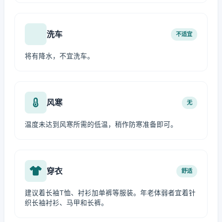
洗车
不适宜
将有降水，不宜洗车。
风寒
无
温度未达到风寒所需的低温，稍作防寒准备即可。
穿衣
舒适
建议着长袖T恤、衬衫加单裤等服装。年老体弱者宜着针
织长袖衬衫、马甲和长裤。