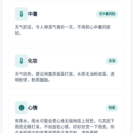
中暑
无中暑风险
天气舒适，令人神清气爽的一天，不用担心中暑的困
扰。
化妆
去油
天气较热，建议用露质面霜打底，水质无油粉底霜，透
明粉饼，粉质胭脂。
心情
较差
有降水，雨水可能会使心绪无端地挂上轻愁，与其因下
雨而无精打采，不如放松心情，好好欣赏一下雨景。你
会发现雨中的世界是那般洁净温和、清新葱郁。