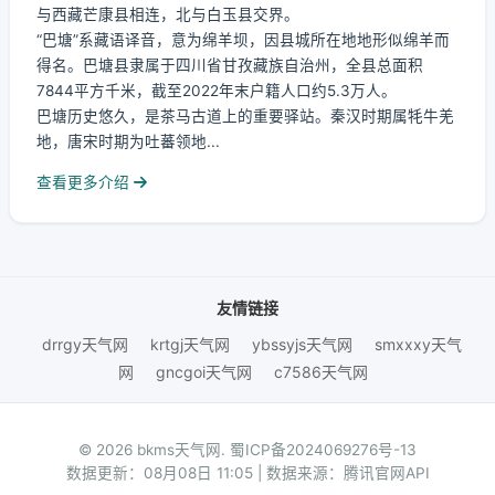
与西藏芒康县相连，北与白玉县交界。
“巴塘”系藏语译音，意为绵羊坝，因县城所在地地形似绵羊而
得名。巴塘县隶属于四川省甘孜藏族自治州，全县总面积
7844平方千米，截至2022年末户籍人口约5.3万人。
巴塘历史悠久，是茶马古道上的重要驿站。秦汉时期属牦牛羌
地，唐宋时期为吐蕃领地...
查看更多介绍
友情链接
drrgy天气网
krtgj天气网
ybssyjs天气网
smxxxy天气
网
gncgoi天气网
c7586天气网
© 2026 bkms天气网.
蜀ICP备2024069276号-13
数据更新：08月08日 11:05 | 数据来源：腾讯官网API