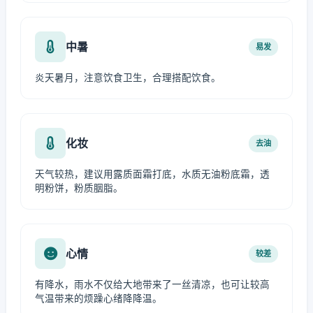
中暑
易发
炎天暑月，注意饮食卫生，合理搭配饮食。
化妆
去油
天气较热，建议用露质面霜打底，水质无油粉底霜，透
明粉饼，粉质胭脂。
心情
较差
有降水，雨水不仅给大地带来了一丝清凉，也可让较高
气温带来的烦躁心绪降降温。