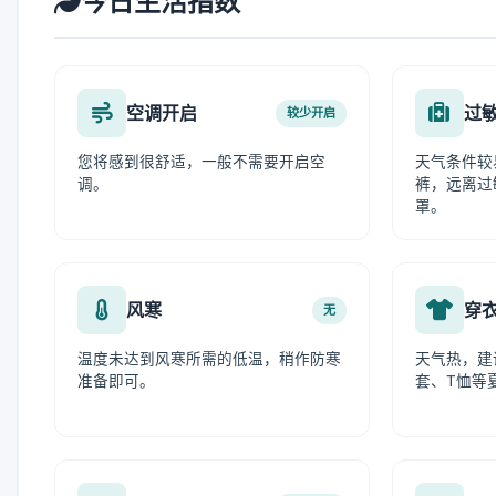
今日生活指数
空调开启
过
较少开启
您将感到很舒适，一般不需要开启空
天气条件较
调。
裤，远离过
罩。
风寒
穿
无
温度未达到风寒所需的低温，稍作防寒
天气热，建
准备即可。
套、T恤等