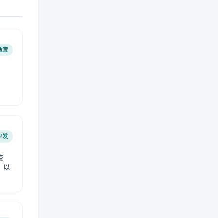
适宜
少发
较
，以