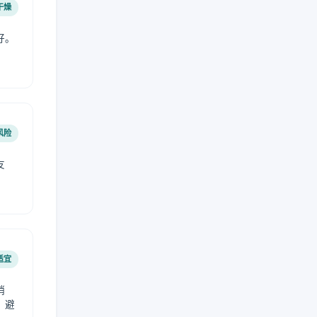
干燥
好。
风险
友
适宜
稍
，避