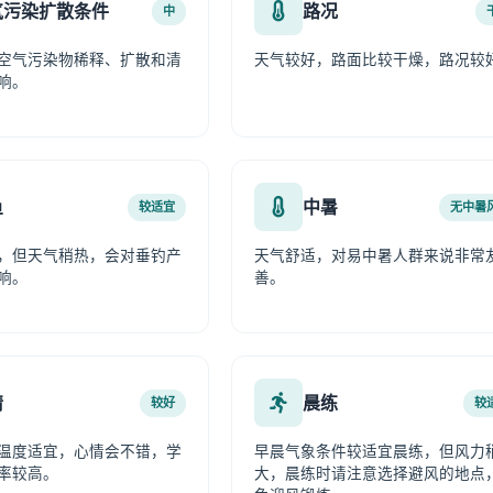
气污染扩散条件
路况
中
空气污染物稀释、扩散和清
天气较好，路面比较干燥，路况较
响。
鱼
中暑
较适宜
无中暑
，但天气稍热，会对垂钓产
天气舒适，对易中暑人群来说非常
响。
善。
情
晨练
较好
较
温度适宜，心情会不错，学
早晨气象条件较适宜晨练，但风力
率较高。
大，晨练时请注意选择避风的地点