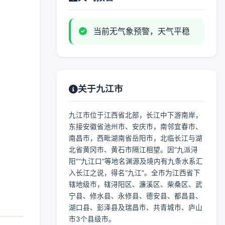
当前无气象预警，天气平稳
关于九江市
九江市位于江西省北部，长江中下游南岸，
东接安徽省池州市、安庆市，南邻宜春市、
南昌市，西毗湖南省岳阳市，北临长江与湖
北省黄冈市、黄石市隔江相望。因“九派浔
阳”“九江口”等地名渊源及境内有九条水系汇
入长江之说，得名“九江”。全市为江西省下
辖地级市，辖浔阳区、濂溪区、柴桑区、武
宁县、修水县、永修县、德安县、都昌县、
湖口县、彭泽县及瑞昌市、共青城市、庐山
市3个县级市。