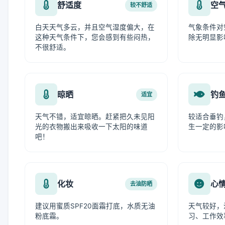
舒适度
空
较不舒适
白天天气多云，并且空气湿度偏大，在
气象条件对
这种天气条件下，您会感到有些闷热，
除无明显影
不很舒适。
晾晒
钓
适宜
天气不错，适宜晾晒。赶紧把久未见阳
较适合垂钓
光的衣物搬出来吸收一下太阳的味道
生一定的影
吧！
化妆
心
去油防晒
建议用蜜质SPF20面霜打底，水质无油
天气较好，
粉底霜。
习、工作效