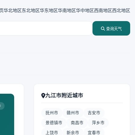
页
华北地区
东北地区
华东地区
华南地区
华中地区
西南地区
西北地区
查询天气
九江市附近城市
0
抚州市
赣州市
吉安市
景德镇市
南昌市
萍乡市
上饶市
新余市
宜春市