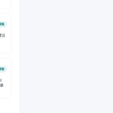
极强
建议
肤
很强
以
免暴