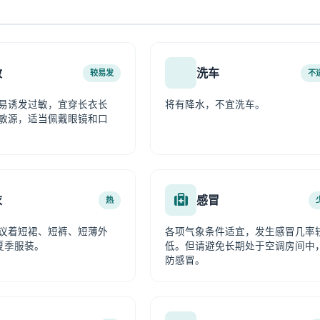
敏
洗车
较易发
不
易诱发过敏，宜穿长衣长
将有降水，不宜洗车。
敏源，适当佩戴眼镜和口
衣
感冒
热
议着短裙、短裤、短薄外
各项气象条件适宜，发生感冒几率
夏季服装。
低。但请避免长期处于空调房间中
防感冒。