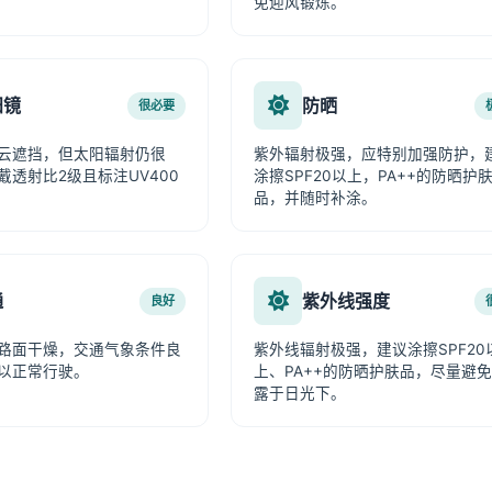
免迎风锻炼。
阳镜
防晒
很必要
云遮挡，但太阳辐射仍很
紫外辐射极强，应特别加强防护，
戴透射比2级且标注UV400
涂擦SPF20以上，PA++的防晒护
品，并随时补涂。
通
紫外线强度
良好
路面干燥，交通气象条件良
紫外线辐射极强，建议涂擦SPF20
以正常行驶。
上、PA++的防晒护肤品，尽量避
露于日光下。