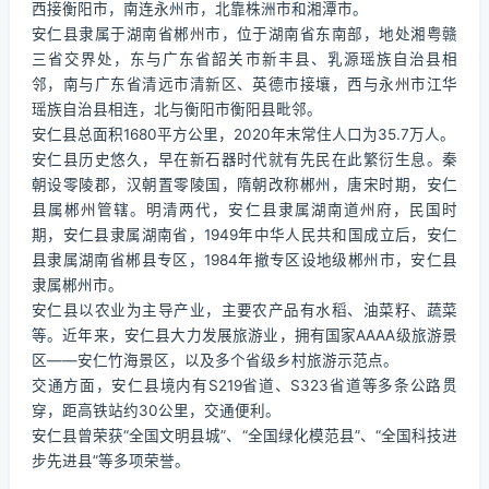
西接衡阳市，南连永州市，北靠株洲市和湘潭市。
安仁县隶属于湖南省郴州市，位于湖南省东南部，地处湘粤赣
三省交界处，东与广东省韶关市新丰县、乳源瑶族自治县相
邻，南与广东省清远市清新区、英德市接壤，西与永州市江华
瑶族自治县相连，北与衡阳市衡阳县毗邻。
安仁县总面积1680平方公里，2020年末常住人口为35.7万人。
安仁县历史悠久，早在新石器时代就有先民在此繁衍生息。秦
朝设零陵郡，汉朝置零陵国，隋朝改称郴州，唐宋时期，安仁
县属郴州管辖。明清两代，安仁县隶属湖南道州府，民国时
期，安仁县隶属湖南省，1949年中华人民共和国成立后，安仁
县隶属湖南省郴县专区，1984年撤专区设地级郴州市，安仁县
隶属郴州市。
安仁县以农业为主导产业，主要农产品有水稻、油菜籽、蔬菜
等。近年来，安仁县大力发展旅游业，拥有国家AAAA级旅游景
区——安仁竹海景区，以及多个省级乡村旅游示范点。
交通方面，安仁县境内有S219省道、S323省道等多条公路贯
穿，距高铁站约30公里，交通便利。
安仁县曾荣获“全国文明县城”、“全国绿化模范县”、“全国科技进
步先进县”等多项荣誉。