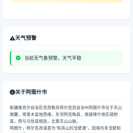
天气预警
当前无气象预警，天气平稳
关于阿图什市
新疆维吾尔自治区克孜勒苏柯尔克孜自治州阿图什市位于天山
南麓，塔里木盆地西缘，东邻阿克陶县，南接喀什地区疏附
县，西与乌恰县相连，北靠天山山脉。
阿图什，柯尔克孜语意为“有高山的戈壁滩”，因境内多戈壁和