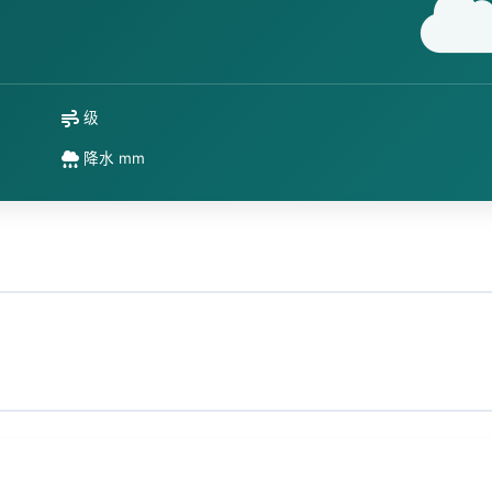
级
降水 mm