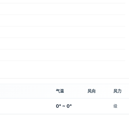
气温
风向
风力
0° ~ 0°
级