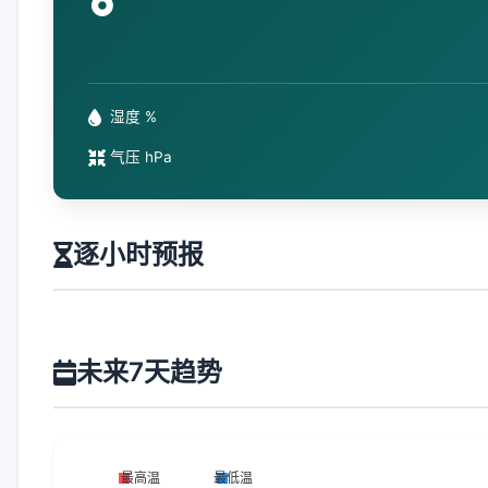
°
湿度 %
气压 hPa
逐小时预报
未来7天趋势