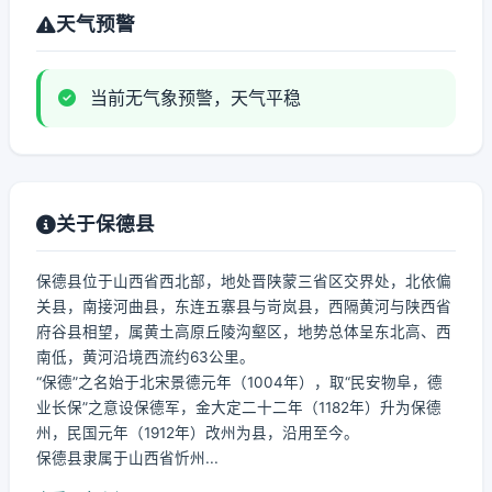
天气预警
当前无气象预警，天气平稳
关于保德县
保德县位于山西省西北部，地处晋陕蒙三省区交界处，北依偏
关县，南接河曲县，东连五寨县与岢岚县，西隔黄河与陕西省
府谷县相望，属黄土高原丘陵沟壑区，地势总体呈东北高、西
南低，黄河沿境西流约63公里。
“保德”之名始于北宋景德元年（1004年），取“民安物阜，德
业长保”之意设保德军，金大定二十二年（1182年）升为保德
州，民国元年（1912年）改州为县，沿用至今。
保德县隶属于山西省忻州...