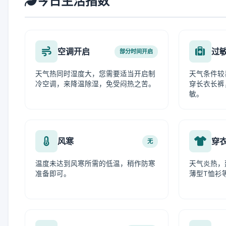
今日生活指数
空调开启
过
部分时间开启
天气热同时湿度大，您需要适当开启制
天气条件较
冷空调，来降温除湿，免受闷热之苦。
穿长衣长裤
敏。
风寒
穿
无
温度未达到风寒所需的低温，稍作防寒
天气炎热，
准备即可。
薄型T恤衫