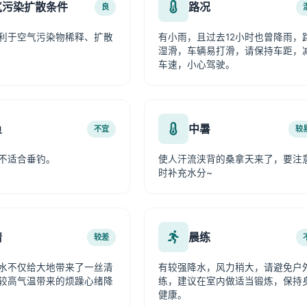
气污染扩散条件
路况
良
利于空气污染物稀释、扩散
有小雨，且过去12小时也曾降雨，
湿滑，车辆易打滑，请保持车距，
车速，小心驾驶。
鱼
中暑
不宜
较
不适合垂钓。
使人汗流浃背的桑拿天来了，要注
时补充水分~
情
晨练
较差
水不仅给大地带来了一丝清
有较强降水，风力稍大，请避免户
较高气温带来的烦躁心绪降
练，建议在室内做适当锻炼，保持
健康。