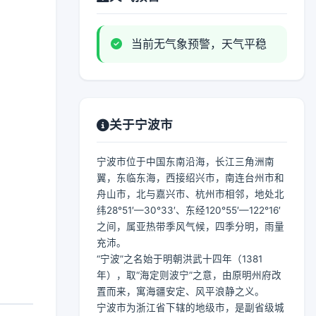
当前无气象预警，天气平稳
关于宁波市
宁波市位于中国东南沿海，长江三角洲南
翼，东临东海，西接绍兴市，南连台州市和
舟山市，北与嘉兴市、杭州市相邻，地处北
纬28°51′—30°33′、东经120°55′—122°16′
之间，属亚热带季风气候，四季分明，雨量
充沛。
“宁波”之名始于明朝洪武十四年（1381
年），取“海定则波宁”之意，由原明州府改
置而来，寓海疆安定、风平浪静之义。
宁波市为浙江省下辖的地级市，是副省级城