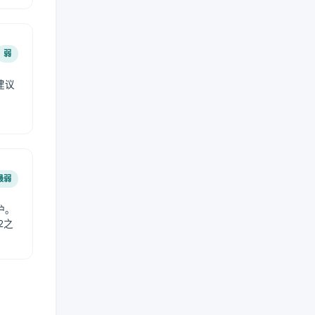
弱
建议
。
最弱
护。
2之