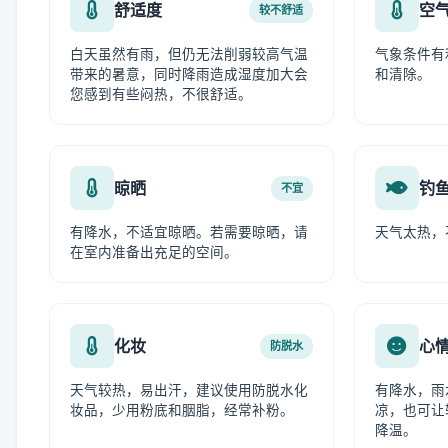
舒适度
空
较不舒适
白天虽然有雨，但仍无法削弱较高气温
气象条件有
带来的暑意，同时降雨造成湿度加大会
和清除。
您感到有些闷热，不很舒适。
晾晒
钓
不宜
有降水，不适宜晾晒。若需要晾晒，请
天气太热，
在室内准备出充足的空间。
化妆
心
防脱水
天气较热，易出汗，建议使用防脱水化
有降水，雨
妆品，少用粉底和胭脂，经常补粉。
凉，也可让
降温。