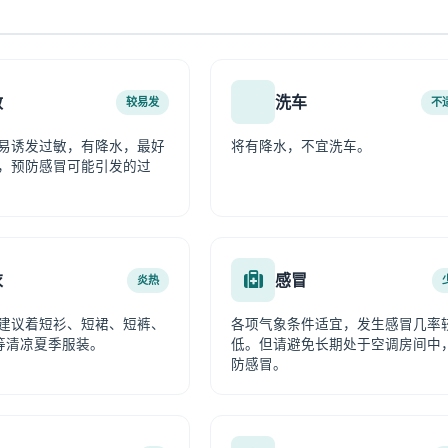
敏
洗车
较易发
不
易诱发过敏，有降水，最好
将有降水，不宜洗车。
，预防感冒可能引发的过
衣
感冒
炎热
建议着短衫、短裙、短裤、
各项气象条件适宜，发生感冒几率
等清凉夏季服装。
低。但请避免长期处于空调房间中
防感冒。