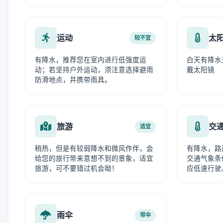
运动
太
较不宜
有降水，推荐您在室内进行低强度运
白天有降水
动；若坚持户外运动，须注意选择避雨
戴太阳镜
防滑地点，并携带雨具。
旅游
交
适宜
稍热，但是有较弱降水和微风作伴，会
有降水，路
给您的旅行带来意想不到的景象，适宜
交通气象条
旅游，可不要错过机会呦！
应低速行驶
雨伞
带伞