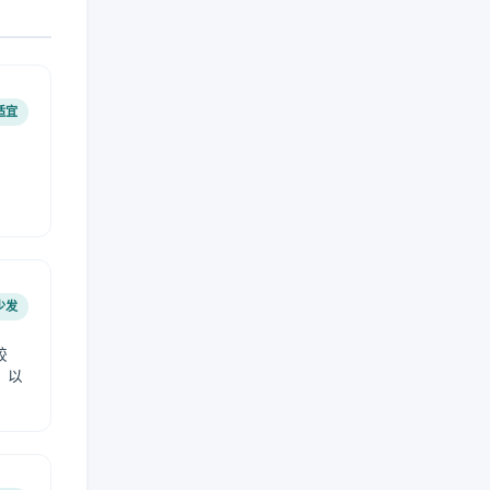
适宜
少发
较
，以