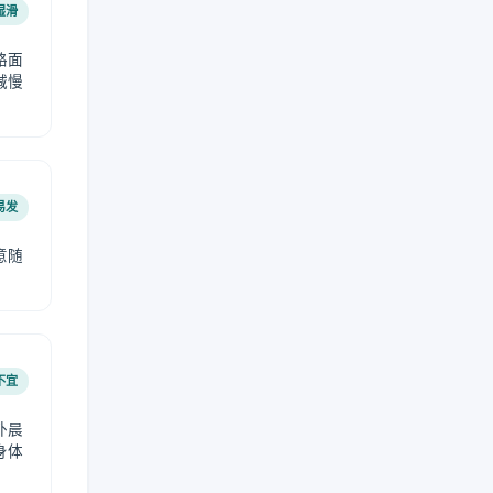
湿滑
路面
减慢
易发
意随
不宜
外晨
身体