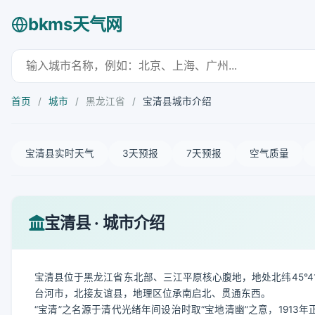
bkms天气网
首页
/
城市
/
黑龙江省
/
宝清县城市介绍
宝清县实时天气
3天预报
7天预报
空气质量
宝清县 · 城市介绍
宝清县位于黑龙江省东北部、三江平原核心腹地，地处北纬45°41′—4
台河市，北接友谊县，地理区位承南启北、贯通东西。
“宝清”之名源于清代光绪年间设治时取“宝地清幽”之意，1913年