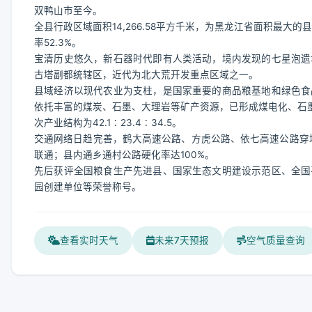
双鸭山市至今。
全县行政区域面积14,266.58平方千米，为黑龙江省面积最大的县
率52.3%。
宝清历史悠久，新石器时代即有人类活动，境内发现的七星泡遗
古塔副都统辖区，近代为北大荒开发重点区域之一。
县域经济以现代农业为支柱，是国家重要的商品粮基地和绿色食
依托丰富的煤炭、石墨、大理岩等矿产资源，已形成煤电化、石墨新
次产业结构为42.1∶23.4∶34.5。
交通网络日趋完善，鹤大高速公路、方虎公路、依七高速公路穿境
联通；县内通乡通村公路硬化率达100%。
先后获评全国粮食生产先进县、国家生态文明建设示范区、全国
园创建单位等荣誉称号。
查看实时天气
未来7天预报
空气质量查询