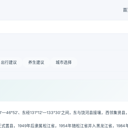
首
出行建议
养生建议
城市选择
6°52′、东经131°12′—133°30′之间，东与饶河县接壤，西邻集贤
正式置县，1949年后隶属松江省，1954年随松江省并入黑龙江省，1984