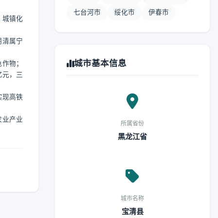
七台河市
绥化市
伊春市
，城镇化
明清属宁
城市基本信息
色作物；
亿元，三
实现高铁
农业产业
所属省份
黑龙江省
城市名称
宝清县