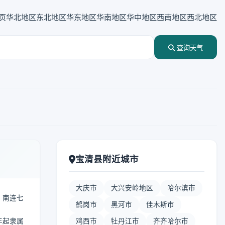
页
华北地区
东北地区
华东地区
华南地区
华中地区
西南地区
西北地区
查询天气
宝清县附近城市
大庆市
大兴安岭地区
哈尔滨市
县，南连七
鹤岗市
黑河市
佳木斯市
年起隶属
鸡西市
牡丹江市
齐齐哈尔市