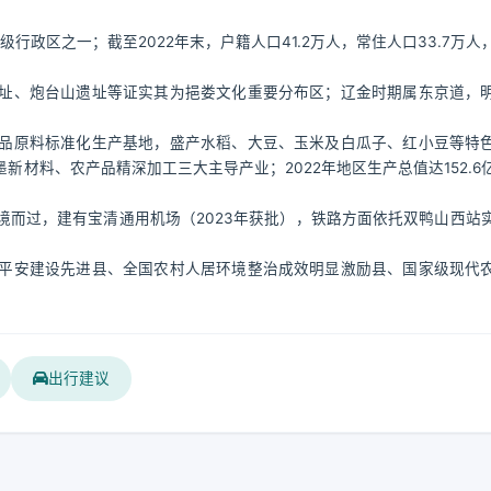
级行政区之一；截至2022年末，户籍人口41.2万人，常住人口33.7万人
址、炮台山遗址等证实其为挹娄文化重要分布区；辽金时期属东京道，
品原料标准化生产基地，盛产水稻、大豆、玉米及白瓜子、红小豆等特
材料、农产品精深加工三大主导产业；2022年地区生产总值达152.6
而过，建有宝清通用机场（2023年获批），铁路方面依托双鸭山西站
平安建设先进县、全国农村人居环境整治成效明显激励县、国家级现代
出行建议