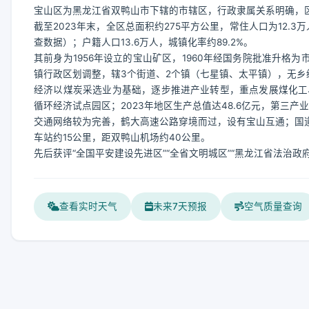
宝山区为黑龙江省双鸭山市下辖的市辖区，行政隶属关系明确，
截至2023年末，全区总面积约275平方公里，常住人口为12.
查数据）；户籍人口13.6万人，城镇化率约89.2%。
其前身为1956年设立的宝山矿区，1960年经国务院批准升格为市
镇行政区划调整，辖3个街道、2个镇（七星镇、太平镇），无乡
经济以煤炭采选业为基础，逐步推进产业转型，重点发展煤化工
循环经济试点园区；2023年地区生产总值达48.6亿元，第三产业
交通网络较为完善，鹤大高速公路穿境而过，设有宝山互通；国道
车站约15公里，距双鸭山机场约40公里。
先后获评“全国平安建设先进区”“全省文明城区”“黑龙江省法治政
查看实时天气
未来7天预报
空气质量查询