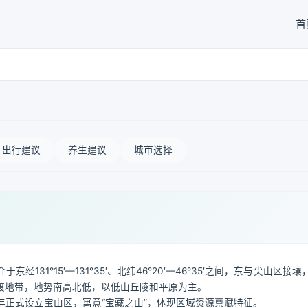
首
出行建议
养生建议
城市选择
1°15′—131°35′、北纬46°20′—46°35′之间，东与尖山区接
渡地带，地势南高北低，以低山丘陵和平原为主。
60年正式设立宝山区，寓意“宝藏之山”，体现区域资源禀赋特征。