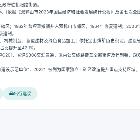
区政府驻朝阳路街道。
3万人（依据《双鸭山市2023年国民经济和社会发展统计公报》及第七次全
辖区；1962年曾短暂撤销并入双鸭山市郊区，1964年恢复建制；2006
级建制。
、机械制造、新型建材及绿色食品加工；依托宝山煤矿历史积淀，建设
占比提升至42.1%。
G201、省道S308交汇贯通；区内公交线路覆盖全部街道及建制镇，距
府建设示范单位”，2022年被列为国家独立工矿区改造提升重点支持区域。
出行建议