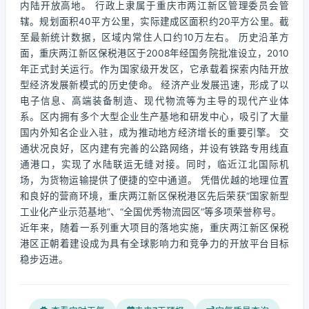
内陆开放高地。 行政上隶属于重庆市两江新区管理委员会管
辖。规划面积40平方公里，实际建成区面积约20平方公里。截
至最新统计数据，区域内常住人口约10万左右。 历史沿革方
面，重庆两江新区保税港区于2008年经国务院批准设立，2010
年正式封关运行。作为国家级开发区，它承载着探索内陆开放
型经济发展新模式的历史使命。 经济产业发展迅速，形成了以
电子信息、高端装备制造、现代物流等为主导的现代产业体
系。区内拥有多个大型企业生产基地和研发中心，吸引了大量
国内外知名企业入驻，成为推动地方经济增长的重要引擎。 交
通状况良好，区内建有完善的公路网络，并设有铁路专用线直
通港口，实现了水陆联运无缝对接。同时，临近江北国际机
场，为货物运输提供了便捷的空中通道。 凭借优越的地理位置
和良好的营商环境，重庆两江新区保税港区先后荣获“国家新型
工业化产业示范基地”、“全国优秀物流园区”等多项荣誉称号。
近年来，随着一系列重大项目的落地实施，重庆两江新区保税
港区正朝着建设成为具有全球影响力和竞争力的开放平台目标
稳步迈进。