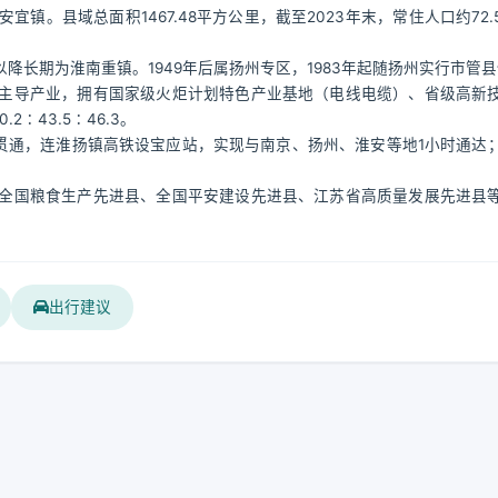
。县域总面积1467.48平方公里，截至2023年末，常住人口约72.
长期为淮南重镇。1949年后属扬州专区，1983年起随扬州实行市管
主导产业，拥有国家级火炬计划特色产业基地（电线电缆）、省级高新
2∶43.5∶46.3。
汇贯通，连淮扬镇高铁设宝应站，实现与南京、扬州、淮安等地1小时通达
全国粮食生产先进县、全国平安建设先进县、江苏省高质量发展先进县
出行建议