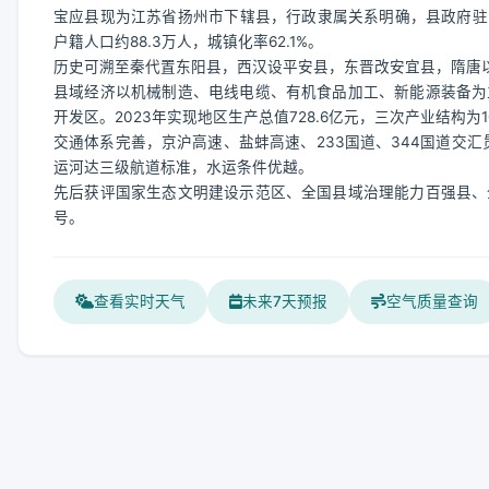
宝应县现为江苏省扬州市下辖县，行政隶属关系明确，县政府驻安宜镇
户籍人口约88.3万人，城镇化率62.1%。
历史可溯至秦代置东阳县，西汉设平安县，东晋改安宜县，隋唐以降
县域经济以机械制造、电线电缆、有机食品加工、新能源装备为
开发区。2023年实现地区生产总值728.6亿元，三次产业结构为10.
交通体系完善，京沪高速、盐蚌高速、233国道、344国道交
运河达三级航道标准，水运条件优越。
先后获评国家生态文明建设示范区、全国县域治理能力百强县、
号。
查看实时天气
未来7天预报
空气质量查询