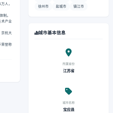
5万人，
徐州市
盐城市
镇江市
县体制。
技术产业
城市基本信息
；京杭大
等荣誉称
所属省份
江苏省
城市名称
宝应县