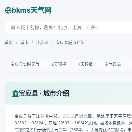
bkms天气网
首页
/
城市
/
江苏省
/
宝应县城市介绍
宝应县实时天气
3天预报
7天预报
空气质量
宝应县 · 城市介绍
宝应县位于江苏省中部、长江三角洲北翼，地处里下河平原腹
33°02′—33°24′、东经119°07′—119°42′之间。
“宝应”之名始于唐代上元三年（762年），因境内获八宝献瑞