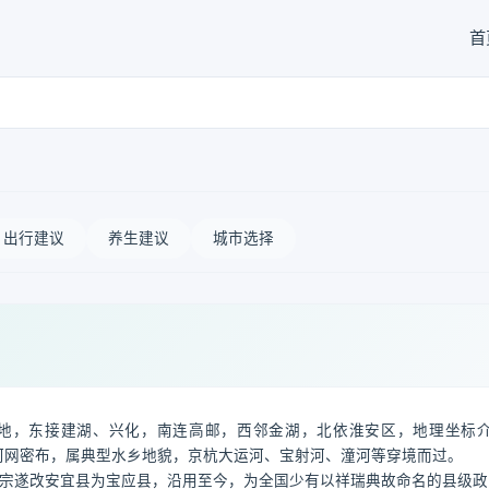
首
出行建议
养生建议
城市选择
地，东接建湖、兴化，南连高邮，西邻金湖，北依淮安区，地理坐标
县域地势低平，河网密布，属典型水乡地貌，京杭大运河、宝射河、潼河等穿境而过。
，肃宗遂改安宜县为宝应县，沿用至今，为全国少有以祥瑞典故命名的县级