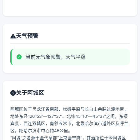
天气预警
当前无气象预警，天气平稳
关于阿城区
阿城区位于黑龙江省南部、松嫩平原与长白山余脉过渡地带，
地处东经126°53′—127°37′、北纬45°10′—45°37′之间，东接
宾县，西连双城区，南邻五常市，北靠哈尔滨市道外区及呼兰
区，距哈尔滨市中心约45公里。
“阿城”之名源于金代皇都“上京会宁府”，其治所位于今阿城区