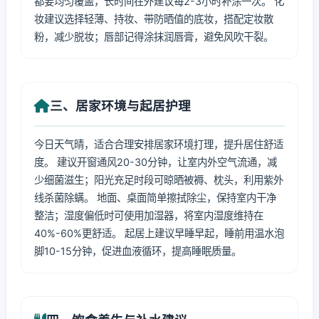
都要均匀覆盖，长时间在外建议每2-3小时补涂一次。 化
妆建议选择轻薄、持妆、带防晒值的底妆，搭配定妆散
粉，减少脱妆；唇部记得涂抹润唇膏，避免风吹干裂。
三、居家环境与起居护理
今日天气晴，适合合理安排居家环境打理，提升居住舒适
度。 建议开窗通风20-30分钟，让室内外空气流通，减
少细菌滋生；阳光充足时段可晾晒被褥、枕头，利用紫外
线杀菌除螨。 地面、桌面简单擦拭除尘，保持室内干净
整洁；湿度偏低时可使用加湿器，将室内湿度维持在
40%-60%更舒适。 起居上建议早睡早起，睡前用温水泡
脚10-15分钟，促进血液循环，提高睡眠质量。