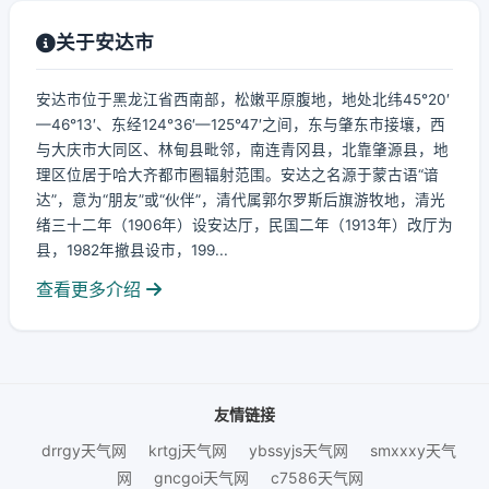
关于安达市
安达市位于黑龙江省西南部，松嫩平原腹地，地处北纬45°20′
—46°13′、东经124°36′—125°47′之间，东与肇东市接壤，西
与大庆市大同区、林甸县毗邻，南连青冈县，北靠肇源县，地
理区位居于哈大齐都市圈辐射范围。安达之名源于蒙古语“谙
达”，意为“朋友”或“伙伴”，清代属郭尔罗斯后旗游牧地，清光
绪三十二年（1906年）设安达厅，民国二年（1913年）改厅为
县，1982年撤县设市，199...
查看更多介绍
友情链接
drrgy天气网
krtgj天气网
ybssyjs天气网
smxxxy天气
网
gncgoi天气网
c7586天气网