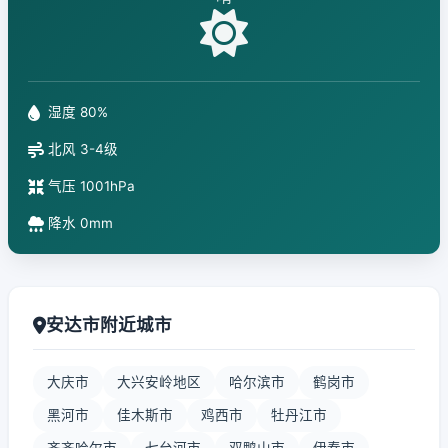
湿度 80%
北风 3-4级
气压 1001hPa
降水 0mm
安达市附近城市
大庆市
大兴安岭地区
哈尔滨市
鹤岗市
黑河市
佳木斯市
鸡西市
牡丹江市