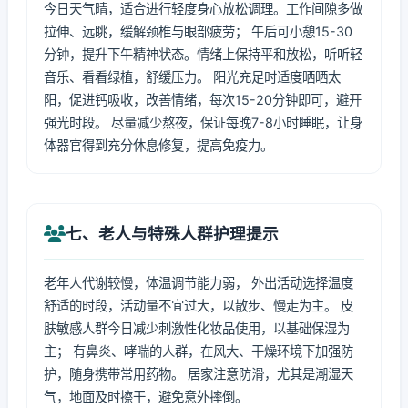
今日天气晴，适合进行轻度身心放松调理。工作间隙多做
拉伸、远眺，缓解颈椎与眼部疲劳； 午后可小憩15-30
分钟，提升下午精神状态。情绪上保持平和放松，听听轻
音乐、看看绿植，舒缓压力。 阳光充足时适度晒晒太
阳，促进钙吸收，改善情绪，每次15-20分钟即可，避开
强光时段。 尽量减少熬夜，保证每晚7-8小时睡眠，让身
体器官得到充分休息修复，提高免疫力。
七、老人与特殊人群护理提示
老年人代谢较慢，体温调节能力弱， 外出活动选择温度
舒适的时段，活动量不宜过大，以散步、慢走为主。 皮
肤敏感人群今日减少刺激性化妆品使用，以基础保湿为
主； 有鼻炎、哮喘的人群，在风大、干燥环境下加强防
护，随身携带常用药物。 居家注意防滑，尤其是潮湿天
气，地面及时擦干，避免意外摔倒。