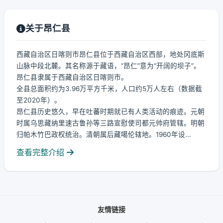
关于昂仁县
西藏自治区日喀则市昂仁县位于西藏自治区西部，地处冈底斯
山脉中段北麓。其名称源于藏语，“昂仁”意为“开阔的坝子”。
昂仁县隶属于西藏自治区日喀则市。
全县总面积约为3.96万平方千米，人口约5万人左右（数据截
至2020年）。
昂仁县历史悠久，早在吐蕃时期就已有人类活动的痕迹。元朝
时属乌思藏纳里速古鲁孙等三路宣慰使司都元帅府管辖。明朝
归帕木竹巴政权统治。清朝属后藏噶伦辖地。1960年设...
查看完整介绍
友情链接