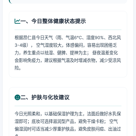
一、今日整体健康状态提示
根据昂仁县今日天气（雨、气温6℃、湿度90%、西北风
3-4级）， 空气湿度较大，体感偏闷，容易出现困倦乏
力，养生重点以祛湿、健脾、提神为主； 昼夜温差变化
会影响免疫力，建议根据气温及时增减衣物，减少受凉风
险。
二、护肤与化妆建议
今日光照柔和，以基础保湿护理为主，洁面后做好水乳保
湿即可；底妆可选择滋润型产品，避免干燥卡粉； 空气
偏湿润时可适当减少厚重护肤品，避免皮肤闷痘、出油过