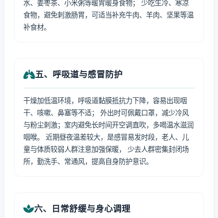
水、姜枣茶、小米粥等暖胃暖身食物； 少吃生冷、寒凉
食物，避免刺激肠胃，可适当补充牛肉、羊肉、坚果等温
补食材。
五、呼吸道与感冒防护
干燥加低温环境，呼吸道黏膜抵抗力下降，容易出现咽
干、咳嗽、鼻塞等不适； 外出时可佩戴口罩，减少冷风
与粉尘刺激；室内避免长时间开空调直吹，多喝温水滋润
咽喉。 近期昼夜温差较大，是感冒易发时段，老人、儿
童与体质较弱人群注意加强保暖， 少去人群密集封闭场
所，勤洗手、常通风，提高自身防护意识。
六、日常舒缓与身心调理