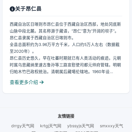
关于昂仁县
西藏自治区日喀则市昂仁县位于西藏自治区西部，地处冈底斯
山脉中段北麓。其名称源于藏语，“昂仁”意为“开阔的坝子”。
昂仁县隶属于西藏自治区日喀则市。
全县总面积约为3.96万平方千米，人口约5万人左右（数据截
至2020年）。
昂仁县历史悠久，早在吐蕃时期就已有人类活动的痕迹。元朝
时属乌思藏纳里速古鲁孙等三路宣慰使司都元帅府管辖。明朝
归帕木竹巴政权统治。清朝属后藏噶伦辖地。1960年设...
查看更多介绍
友情链接
drrgy天气网
krtgj天气网
ybssyjs天气网
smxxxy天气