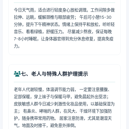
今日天气雨，适合进行轻度身心放松调理。工作间隙多做
拉伸、远眺，缓解颈椎与眼部疲劳； 午后可小憩15-30
分钟，提升下午精神状态。情绪上保持平和放松，听听轻
音乐、看看绿植，舒缓压力。 尽量减少熬夜，保证每晚
7-8小时睡眠，让身体器官得到充分休息修复，提高免疫
力。
七、老人与特殊人群护理提示
老年人代谢较慢，体温调节能力弱， 一定要注意腰腹、
足部保暖，穿上袜子与保暖马甲，避免晨起外出受凉；
皮肤敏感人群今日减少刺激性化妆品使用，以基础保湿为
主； 有鼻炎、哮喘的人群，在风大、干燥环境下加强防
护，随身携带常用药物。 居家注意防滑，尤其是潮湿天
气，地面及时擦干，避免意外摔倒。