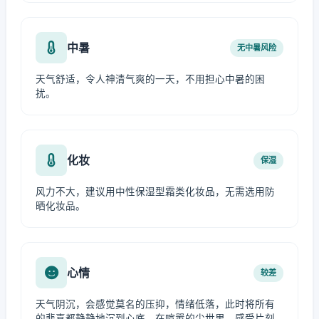
中暑
无中暑风险
天气舒适，令人神清气爽的一天，不用担心中暑的困
扰。
化妆
保湿
风力不大，建议用中性保湿型霜类化妆品，无需选用防
晒化妆品。
心情
较差
天气阴沉，会感觉莫名的压抑，情绪低落，此时将所有
的悲喜都静静地沉到心底，在喧嚣的尘世里，感受片刻