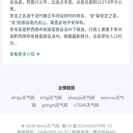
自治县，西靠兴义市，北连贞丰县。全县总面积2237.6平方公
里。
安龙之名源于清代雍正年间设府时的命名，“安”取安定之意，
“龙”则源自境内龙山，寓意此地平安祥和。
安龙县是黔西南布依族苗族自治州下辖县，行政上隶属于贵州
省黔西南布依族苗族自治州。根据最新统计，全县常住人口约
为...
查看更多介绍
友情链接
drrgy天气网
krtgj天气网
ybssyjs天气网
smxxxy天气
网
gncgoi天气网
c7586天气网
© 2026 bkms天气网.
蜀ICP备2024069276号-13
数据更新：08月09日 00:10 | 数据来源：腾讯官网API