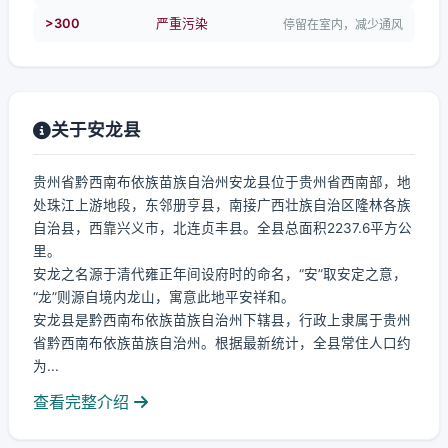
>300
严重污染
停留在室内，减少通风
关于安龙县
贵州省黔西南布依族苗族自治州安龙县位于贵州省西南部，地
处珠江上游地段，东邻册亨县，南接广西壮族自治区隆林各族
自治县，西靠兴义市，北连贞丰县。全县总面积2237.6平方公
里。
安龙之名源于清代雍正年间设府时的命名，“安”取安定之意，
“龙”则源自境内龙山，寓意此地平安祥和。
安龙县是黔西南布依族苗族自治州下辖县，行政上隶属于贵州
省黔西南布依族苗族自治州。根据最新统计，全县常住人口约
为...
查看完整介绍