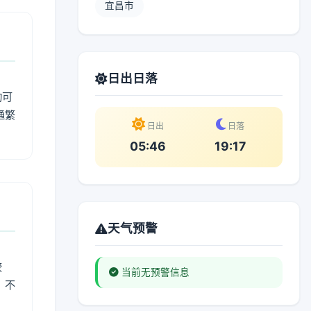
宜昌市
日出日落
动可
通繁
日出
日落
05:46
19:17
天气预警
较
当前无预警信息
、不