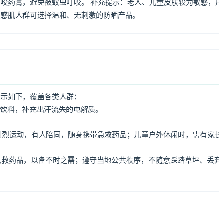
咬药膏，避免被蚊虫叮咬。 补充提示：老人、儿童皮肤较为敏感，
敏感肌人群可选择温和、无刺激的防晒产品。
提示如下，覆盖各类人群：
动饮料，补充出汗流失的电解质。
免剧烈运动，有人陪同，随身携带急救药品；儿童户外休闲时，需有家
、急救药品，以备不时之需；遵守当地公共秩序，不随意踩踏草坪、丢