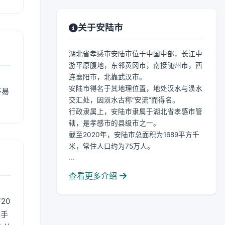
关于安陆市
湖北省孝感市安陆市位于中国中部，长江中
游平原腹地，东邻黄冈市，南接随州市，西
连襄阳市，北靠武汉市。
安陆市得名于其地理位置，地处汉水与涢水
不易
交汇处，因涢水古称“安流”而得名。
行政隶属上，安陆市隶属于湖北省孝感市管
辖，是孝感市的县级市之一。
截至2020年，安陆市总面积为1689平方千
米，常住人口约为75万人。
...
查看更多介绍
20
用手