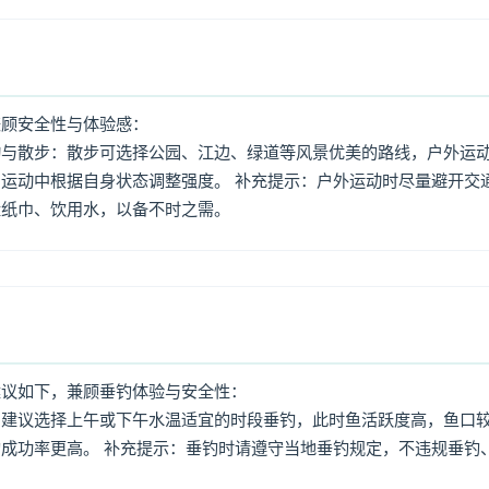
兼顾安全性与体验感：
动与散步：散步可选择公园、江边、绿道等风景优美的路线，户外运
运动中根据自身状态调整强度。 补充提示：户外运动时尽量避开交
量纸巾、饮用水，以备不时之需。
建议如下，兼顾垂钓体验与安全性：
：建议选择上午或下午水温适宜的时段垂钓，此时鱼活跃度高，鱼口
成功率更高。 补充提示：垂钓时请遵守当地垂钓规定，不违规垂钓