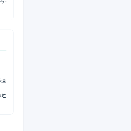
户外
长全
弃垃