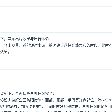
如下，兼顾出片效果与出行体验：
照、登山观景、近郊短途出游：拍照建议选择光线柔和的时段，此时
好效果。
建议如下，全面保障户外休闲安全：
停留需做好全面防晒措施：面部、颈部、手臂等暴露部位，涂抹SPF
着长袖防晒衣，加强防晒效果。 同时做好其他防护：户外休闲时避免