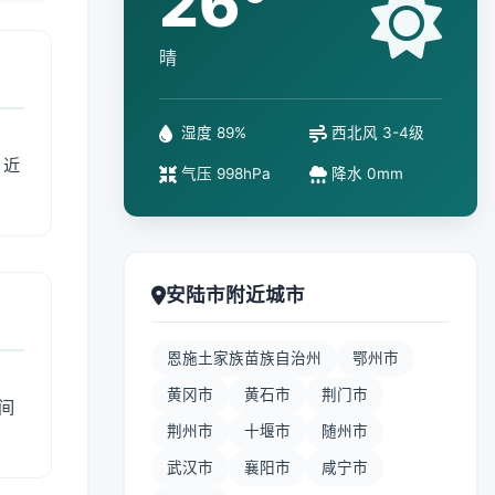
26°
晴
湿度 89%
西北风 3-4级
、近
气压 998hPa
降水 0mm
安陆市附近城市
恩施土家族苗族自治州
鄂州市
黄冈市
黄石市
荆门市
间
荆州市
十堰市
随州市
武汉市
襄阳市
咸宁市