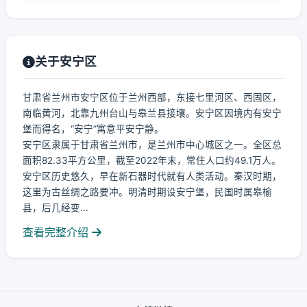
关于安宁区
甘肃省兰州市安宁区位于兰州西部，东接七里河区、西固区，
南临黄河，北靠九州台山与皋兰县接壤。安宁区因境内有安宁
堡而得名，“安宁”寓意平安宁静。
安宁区隶属于甘肃省兰州市，是兰州市中心城区之一。全区总
面积82.33平方公里，截至2022年末，常住人口约49.1万人。
安宁区历史悠久，早在新石器时代就有人类活动。秦汉时期，
这里为古丝绸之路要冲。明清时期设安宁堡，民国时属皋榆
县，后几经变...
查看完整介绍