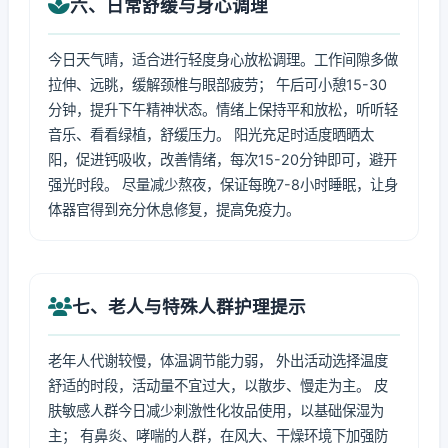
六、日常舒缓与身心调理
今日天气晴，适合进行轻度身心放松调理。工作间隙多做
拉伸、远眺，缓解颈椎与眼部疲劳； 午后可小憩15-30
分钟，提升下午精神状态。情绪上保持平和放松，听听轻
音乐、看看绿植，舒缓压力。 阳光充足时适度晒晒太
阳，促进钙吸收，改善情绪，每次15-20分钟即可，避开
强光时段。 尽量减少熬夜，保证每晚7-8小时睡眠，让身
体器官得到充分休息修复，提高免疫力。
七、老人与特殊人群护理提示
老年人代谢较慢，体温调节能力弱， 外出活动选择温度
舒适的时段，活动量不宜过大，以散步、慢走为主。 皮
肤敏感人群今日减少刺激性化妆品使用，以基础保湿为
主； 有鼻炎、哮喘的人群，在风大、干燥环境下加强防