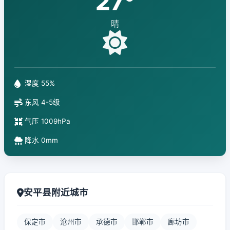
27°
晴
湿度 55%
东风 4-5级
气压 1009hPa
降水 0mm
安平县附近城市
保定市
沧州市
承德市
邯郸市
廊坊市