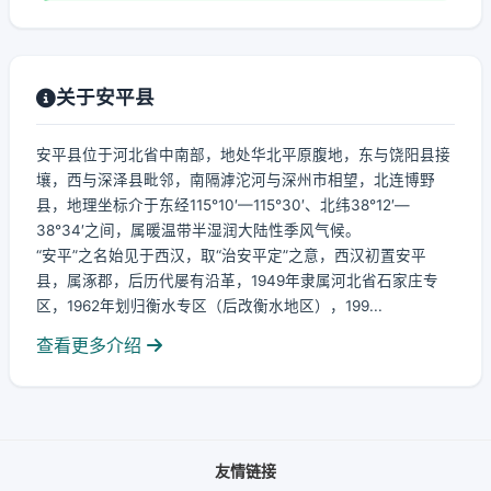
关于安平县
安平县位于河北省中南部，地处华北平原腹地，东与饶阳县接
壤，西与深泽县毗邻，南隔滹沱河与深州市相望，北连博野
县，地理坐标介于东经115°10′—115°30′、北纬38°12′—
38°34′之间，属暖温带半湿润大陆性季风气候。
“安平”之名始见于西汉，取“治安平定”之意，西汉初置安平
县，属涿郡，后历代屡有沿革，1949年隶属河北省石家庄专
区，1962年划归衡水专区（后改衡水地区），199...
查看更多介绍
友情链接