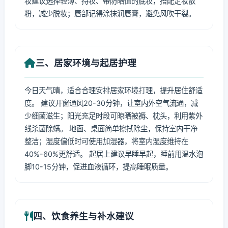
妆建议选择轻薄、持妆、带防晒值的底妆，搭配定妆散
粉，减少脱妆；唇部记得涂抹润唇膏，避免风吹干裂。
三、居家环境与起居护理
今日天气晴，适合合理安排居家环境打理，提升居住舒适
度。 建议开窗通风20-30分钟，让室内外空气流通，减
少细菌滋生；阳光充足时段可晾晒被褥、枕头，利用紫外
线杀菌除螨。 地面、桌面简单擦拭除尘，保持室内干净
整洁；湿度偏低时可使用加湿器，将室内湿度维持在
40%-60%更舒适。 起居上建议早睡早起，睡前用温水泡
脚10-15分钟，促进血液循环，提高睡眠质量。
四、饮食养生与补水建议