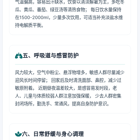
气温偏高，容易出汗缺水，饮食以清淡解暑为主，多吃冬
瓜、黄瓜、番茄、绿豆汤等清热食物； 每日饮水量保持
在1500-2000ml，少量多次饮用，可适当补充淡盐水维
持电解质平衡。
五、呼吸道与感冒防护
风力较大，空气中粉尘、悬浮物增多，敏感人群尽量减少
迎风长时间停留； 回家后及时清洗面部、鼻腔，减少过
敏原附着。 近期昼夜温差较大，是感冒易发时段，老
人、儿童与体质较弱人群注意加强保暖， 少去人群密集
封闭场所，勤洗手、常通风，提高自身防护意识。
六、日常舒缓与身心调理