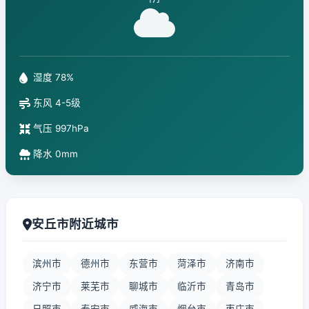
湿度 78%
东风 4-5级
气压 997hPa
降水 0mm
安丘市附近城市
滨州市
德州市
东营市
菏泽市
济南市
济宁市
莱芜市
聊城市
临沂市
青岛市