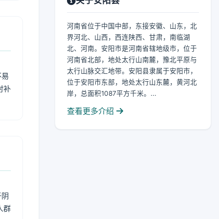
关于安阳县
河南省位于中国中部，东接安徽、山东，北
界河北、山西，西连陕西、甘肃，南临湖
北、河南。安阳市是河南省辖地级市，位于
河南省北部，地处太行山南麓，豫北平原与
太行山脉交汇地带。安阳县隶属于安阳市，
不易
位于安阳市东部，地处太行山东麓，黄河北
时补
岸，总面积1087平方千米。...
查看更多介绍
于阴
人群