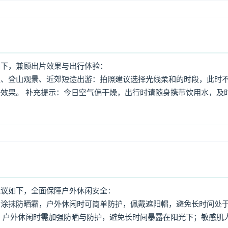
如下，兼顾出片效果与出行体验：
照、登山观景、近郊短途出游：拍照建议选择光线柔和的时段，此时
效果。 补充提示：今日空气偏干燥，出行时请随身携带饮用水，及
建议如下，全面保障户外休闲安全：
意涂抹防晒霜，户外休闲时可简单防护，佩戴遮阳帽，避免长时间处
，户外休闲时需加强防晒与防护，避免长时间暴露在阳光下；敏感肌