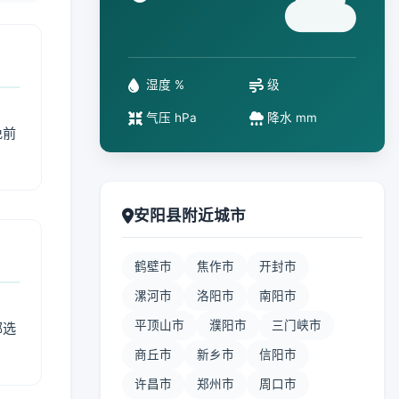
°
湿度 %
级
气压 hPa
降水 mm
免前
安阳县附近城市
鹤壁市
焦作市
开封市
漯河市
洛阳市
南阳市
平顶山市
濮阳市
三门峡市
部选
商丘市
新乡市
信阳市
许昌市
郑州市
周口市