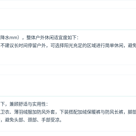
降水mm），整体户外休闲适宜度如下：
，不建议长时间停留户外，可选择阳光充足的区域进行简单休闲，避
如下，兼顾舒适与实用性：
绒卫衣、薄羽绒服加防风外套，下装搭配加绒保暖裤与防风长裤，脚
套，避免头部、颈部、手部受凉。