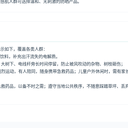
敏感肌人群可选择温和、无刺激的防晒产品。
提示如下，覆盖各类人群：
动饮料，补充出汗流失的电解质。
牌、大树下、电线杆旁长时间停留，防止被风吹动的杂物、树枝砸伤；
免剧烈运动，有人陪同，随身携带急救药品；儿童户外休闲时，需有家
、急救药品，以备不时之需；遵守当地公共秩序，不随意踩踏草坪、丢