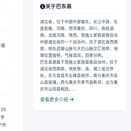
关于巴东县
湖北省，位于中国中部偏东，长江中游，东
连安徽、河南，西邻重庆、四川，南抵湖
南，北接河南、陕西。恩施土家族苗族自治
州是湖北省的一个自治州，位于湖北省西南
不易
部，地处武陵山脉与大巴山脉交汇地带，地
理位置独特，气候湿润，四季分明。
巴东县隶属于恩施土家族苗族自治州，位于
湖北省西南部，地处鄂、渝、湘三省交界
处，东与宜昌市五峰县相邻，南与重庆市巫
山县接壤，西与重庆市奉节县毗邻，北与重
庆市云阳县相连。...
查看更多介绍
20
用手
户外