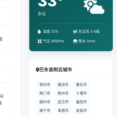
33°
多云
湿度 53%
东北风 5-6级
措
气压 965hPa
降水 0mm
巴东县附近城市
鄂州市
黄冈市
黄石市
荆门市
荆州市
十堰市
间
随州市
武汉市
襄阳市
链
咸宁市
孝感市
宜昌市