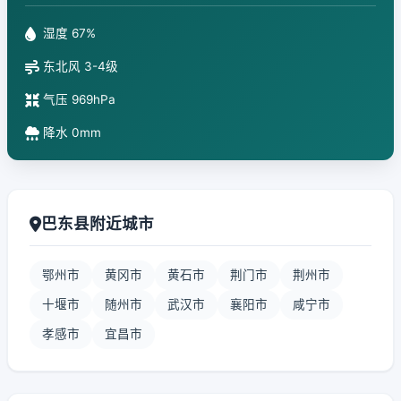
湿度 67%
东北风 3-4级
气压 969hPa
降水 0mm
巴东县附近城市
鄂州市
黄冈市
黄石市
荆门市
荆州市
十堰市
随州市
武汉市
襄阳市
咸宁市
孝感市
宜昌市