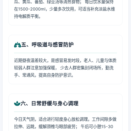
瓜、黄瓜、番茄、绿豆汤等清热食物； 每日饮水量保持
在1500-2000ml，少量多次饮用，可适当补充淡盐水维
持电解质平衡。
五、呼吸道与感冒防护
近期昼夜温差较大，是感冒易发时段，老人、儿童与体质
较弱人群注意加强保暖， 少去人群密集封闭场所，勤洗
手、常通风，提高自身防护意识。
六、日常舒缓与身心调理
今日天气阴，适合进行轻度身心放松调理。工作间隙多做
拉伸、远眺，缓解颈椎与眼部疲劳； 午后可小憩15-30