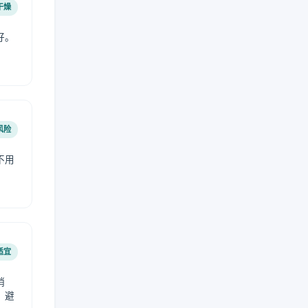
干燥
好。
风险
不用
适宜
稍
，避