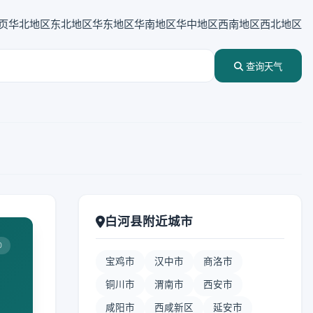
页
华北地区
东北地区
华东地区
华南地区
华中地区
西南地区
西北地区
查询天气
白河县附近城市
0
宝鸡市
汉中市
商洛市
铜川市
渭南市
西安市
咸阳市
西咸新区
延安市