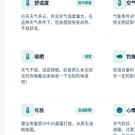
舒适度
空
较不舒适
白天天气多云，并且空气湿度偏大，在
气象条件对
这种天气条件下，您会感到有些闷热，
除无明显影
不很舒适。
晾晒
钓
适宜
天气不错，适宜晾晒。赶紧把久未见阳
较适合垂钓
光的衣物搬出来吸收一下太阳的味道
生一定的影
吧！
化妆
心
去油防晒
建议用蜜质SPF20面霜打底，水质无油
天气较好，
粉底霜。
烦躁，注意