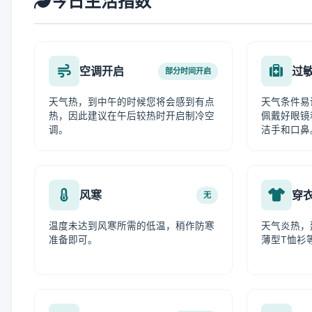
今日生活指数
空调开启
过
部分时间开启
天气热，到中午的时候您将会感到有点
天气条件易
热，因此建议在午后较热时开启制冷空
佩戴好眼镜
调。
洁手和口鼻
风寒
穿
无
温度未达到风寒所需的低温，稍作防寒
天气炎热，
准备即可。
薄型T恤衫