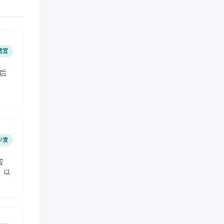
适宜
后
少发
较
，以