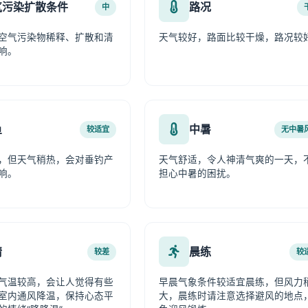
气污染扩散条件
路况
中
空气污染物稀释、扩散和清
天气较好，路面比较干燥，路况较
响。
鱼
中暑
较适宜
无中暑
，但天气稍热，会对垂钓产
天气舒适，令人神清气爽的一天，
响。
担心中暑的困扰。
情
晨练
较差
较
气温较高，会让人觉得有些
早晨气象条件较适宜晨练，但风力
室内通风降温，保持心态平
大，晨练时请注意选择避风的地点