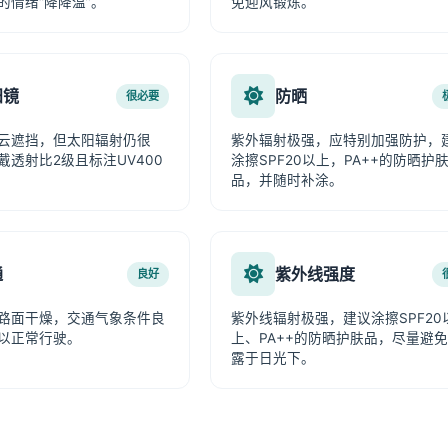
的情绪“降降温”。
免迎风锻炼。
阳镜
防晒
很必要
云遮挡，但太阳辐射仍很
紫外辐射极强，应特别加强防护，
戴透射比2级且标注UV400
涂擦SPF20以上，PA++的防晒护
品，并随时补涂。
通
紫外线强度
良好
路面干燥，交通气象条件良
紫外线辐射极强，建议涂擦SPF20
以正常行驶。
上、PA++的防晒护肤品，尽量避
露于日光下。