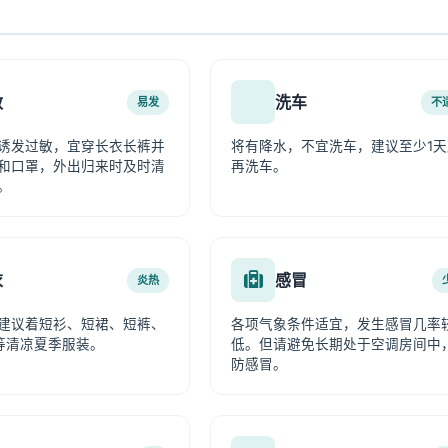
敏
洗车
易发
不
诱发过敏，宜穿长衣长裤并
将有降水，不宜洗车，建议至少1天
和口罩，外出归来时及时清
再洗车。
。
衣
感冒
炎热
建议着短衫、短裙、短裤、
各项气象条件适宜，发生感冒几率
等清凉夏季服装。
低。但请避免长期处于空调房间中
防感冒。