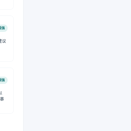
极强
建议
肤
很强
以
免暴