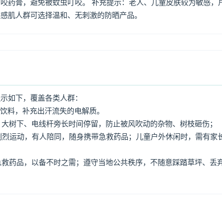
咬药膏，避免被蚊虫叮咬。 补充提示：老人、儿童皮肤较为敏感，
敏感肌人群可选择温和、无刺激的防晒产品。
提示如下，覆盖各类人群：
动饮料，补充出汗流失的电解质。
牌、大树下、电线杆旁长时间停留，防止被风吹动的杂物、树枝砸伤；
免剧烈运动，有人陪同，随身携带急救药品；儿童户外休闲时，需有家
、急救药品，以备不时之需；遵守当地公共秩序，不随意踩踏草坪、丢