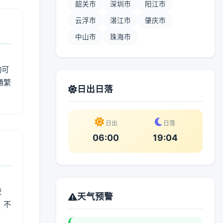
韶关市
深圳市
阳江市
云浮市
湛江市
肇庆市
中山市
珠海市
动可
通繁
日出日落
日出
日落
06:00
19:04
较
天气预警
、不