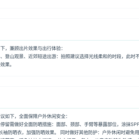
如下，兼顾出片效果与出行体验：
照、登山观景、近郊短途出游：拍照建议选择光线柔和的时段，此时
好效果。
建议如下，全面保障户外休闲安全：
停留需做好全面防晒措施：面部、颈部、手臂等暴露部位，涂抹SPF
着长袖防晒衣，加强防晒效果。 同时做好其他防护：户外休闲时避免