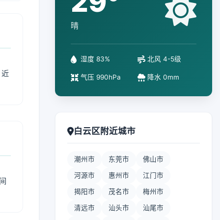
29°
晴
湿度 83%
北风 4-5级
、近
气压 990hPa
降水 0mm
白云区附近城市
潮州市
东莞市
佛山市
河源市
惠州市
江门市
间
揭阳市
茂名市
梅州市
清远市
汕头市
汕尾市