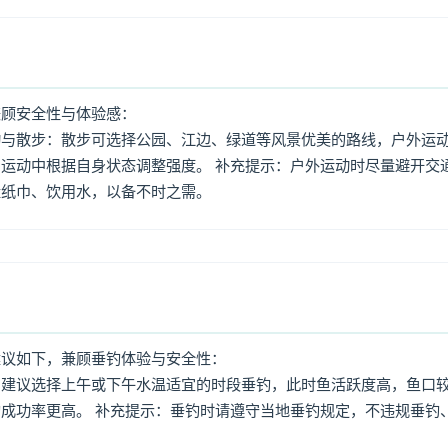
兼顾安全性与体验感：
动与散步：散步可选择公园、江边、绿道等风景优美的路线，户外运
运动中根据自身状态调整强度。 补充提示：户外运动时尽量避开交
量纸巾、饮用水，以备不时之需。
建议如下，兼顾垂钓体验与安全性：
：建议选择上午或下午水温适宜的时段垂钓，此时鱼活跃度高，鱼口
成功率更高。 补充提示：垂钓时请遵守当地垂钓规定，不违规垂钓