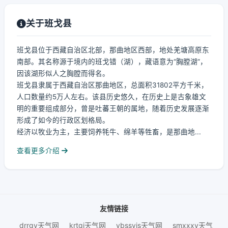
关于班戈县
班戈县位于西藏自治区北部，那曲地区西部，地处羌塘高原东
南部。其名称源于境内的班戈错（湖），藏语意为“胸膛湖”，
因该湖形似人之胸膛而得名。
班戈县隶属于西藏自治区那曲地区，总面积31802平方千米，
人口数量约5万人左右。该县历史悠久，在历史上是古象雄文
明的重要组成部分，曾是吐蕃王朝的属地，随着历史发展逐渐
形成了如今的行政区划格局。
经济以牧业为主，主要饲养牦牛、绵羊等牲畜，是那曲地...
查看更多介绍
友情链接
drrgy天气网
krtgj天气网
ybssyjs天气网
smxxxy天气