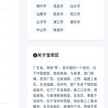
梅州市
清远市
汕头市
汕尾市
韶关市
阳江市
云浮市
湛江市
肇庆市
中山市
珠海市
关于宝安区
广东省，简称“粤”，是中国的一个省份，位
于中国南部，南临南海，与香港、澳门接
壤，西邻广西，北接湖南、江西、福建三省
区，东连福建。深圳市，是广东省下辖的副
省级市，位于广东省南部，珠江口东岸，濒
临南海，与香港隔海相望。宝安区，隶属于
深圳市，位于深圳市西部，地处珠江三角洲
腹地，东邻龙岗区，南濒伶仃洋，西接东莞