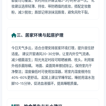
都要均匀覆盖，长时间在外建议每2-3小时补涂一次。 化
妆建议选择轻薄、持妆、带防晒值的底妆，搭配定妆散
粉，减少脱妆；唇部记得涂抹润唇膏，避免风吹干裂。
三、居家环境与起居护理
今日天气多云，适合合理安排居家环境打理，提升居住舒
适度。 建议开窗通风20-30分钟，让室内外空气流通，
减少细菌滋生；阳光充足时段可晾晒被褥、枕头，利用紫
外线杀菌除螨。 地面、桌面简单擦拭除尘，保持室内干
净整洁；湿度偏低时可使用加湿器，将室内湿度维持在
40%-60%更舒适。 起居上建议早睡早起，睡前用温水泡
脚10-15分钟，促进血液循环，提高睡眠质量。