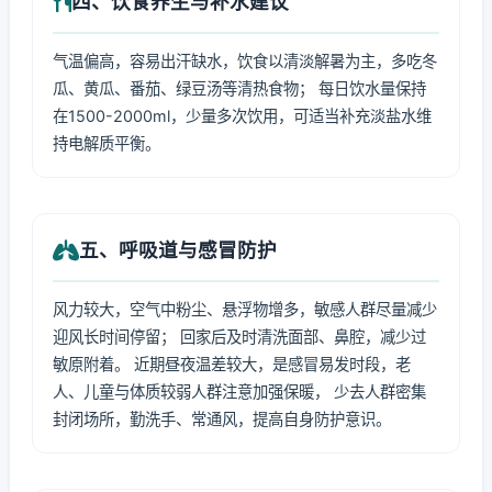
四、饮食养生与补水建议
气温偏高，容易出汗缺水，饮食以清淡解暑为主，多吃冬
瓜、黄瓜、番茄、绿豆汤等清热食物； 每日饮水量保持
在1500-2000ml，少量多次饮用，可适当补充淡盐水维
持电解质平衡。
五、呼吸道与感冒防护
风力较大，空气中粉尘、悬浮物增多，敏感人群尽量减少
迎风长时间停留； 回家后及时清洗面部、鼻腔，减少过
敏原附着。 近期昼夜温差较大，是感冒易发时段，老
人、儿童与体质较弱人群注意加强保暖， 少去人群密集
封闭场所，勤洗手、常通风，提高自身防护意识。