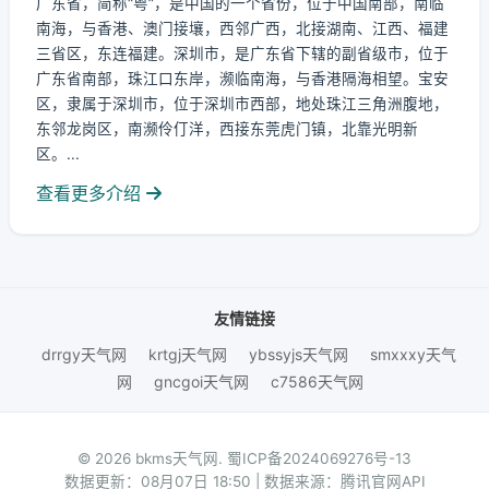
广东省，简称“粤”，是中国的一个省份，位于中国南部，南临
南海，与香港、澳门接壤，西邻广西，北接湖南、江西、福建
三省区，东连福建。深圳市，是广东省下辖的副省级市，位于
广东省南部，珠江口东岸，濒临南海，与香港隔海相望。宝安
区，隶属于深圳市，位于深圳市西部，地处珠江三角洲腹地，
东邻龙岗区，南濒伶仃洋，西接东莞虎门镇，北靠光明新
区。...
查看更多介绍
友情链接
drrgy天气网
krtgj天气网
ybssyjs天气网
smxxxy天气
网
gncgoi天气网
c7586天气网
© 2026 bkms天气网.
蜀ICP备2024069276号-13
数据更新：08月07日 18:50 | 数据来源：腾讯官网API