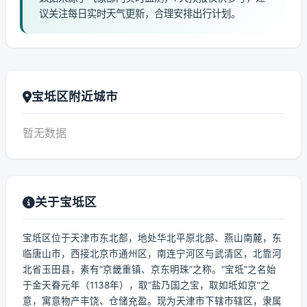
议关注每日实时天气更新，合理安排出行计划。
宝坻区附近城市
暂无数据
关于宝坻区
宝坻区位于天津市东北部，地处华北平原北部、燕山南麓，东
临唐山市，西接北京市通州区，南连宁河区与武清区，北靠河
北省玉田县，素有“京畿重镇、京东明珠”之称。“宝坻”之名始
于金天眷元年（1138年），取“盐乃国之宝，取如坻如京”之
意，寓意物产丰饶、仓储充盈。现为天津市下辖市辖区，隶属