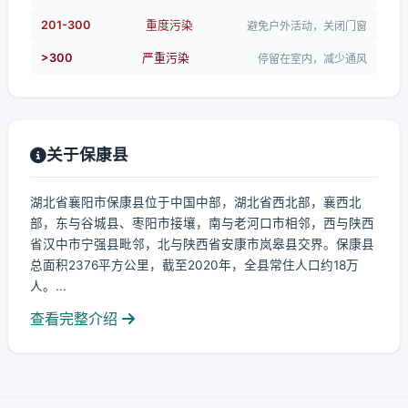
201-300
重度污染
避免户外活动，关闭门窗
>300
严重污染
停留在室内，减少通风
关于保康县
湖北省襄阳市保康县位于中国中部，湖北省西北部，襄西北
部，东与谷城县、枣阳市接壤，南与老河口市相邻，西与陕西
省汉中市宁强县毗邻，北与陕西省安康市岚皋县交界。保康县
总面积2376平方公里，截至2020年，全县常住人口约18万
人。...
查看完整介绍