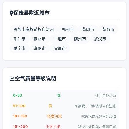
保康县附近城市
恩施土家族苗族自治州
鄂州市
黄冈市
黄石市
荆门市
荆州市
十堰市
随州市
武汉市
咸宁市
孝感市
宜昌市
空气质量等级说明
0-50
优
适宜户外活动
51-100
良
可接受，少数敏感人群注意
101-150
轻度污染
敏感人群减少户外活动
151-200
中度污染
减少户外活动，佩戴口罩