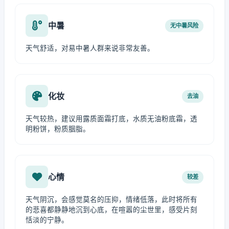
中暑
无中暑风险
天气舒适，对易中暑人群来说非常友善。
化妆
去油
天气较热，建议用露质面霜打底，水质无油粉底霜，透
明粉饼，粉质胭脂。
心情
较差
天气阴沉，会感觉莫名的压抑，情绪低落，此时将所有
的悲喜都静静地沉到心底，在喧嚣的尘世里，感受片刻
恬淡的宁静。