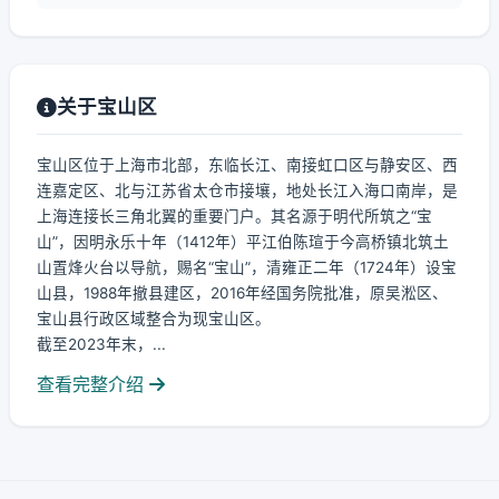
关于宝山区
宝山区位于上海市北部，东临长江、南接虹口区与静安区、西
连嘉定区、北与江苏省太仓市接壤，地处长江入海口南岸，是
上海连接长三角北翼的重要门户。其名源于明代所筑之“宝
山”，因明永乐十年（1412年）平江伯陈瑄于今高桥镇北筑土
山置烽火台以导航，赐名“宝山”，清雍正二年（1724年）设宝
山县，1988年撤县建区，2016年经国务院批准，原吴淞区、
宝山县行政区域整合为现宝山区。
截至2023年末，...
查看完整介绍