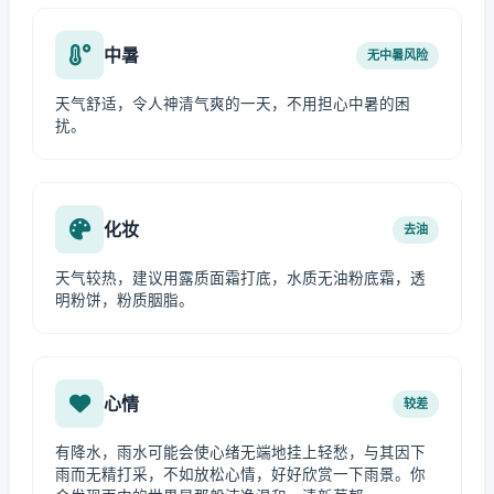
中暑
无中暑风险
天气舒适，令人神清气爽的一天，不用担心中暑的困
扰。
化妆
去油
天气较热，建议用露质面霜打底，水质无油粉底霜，透
明粉饼，粉质胭脂。
心情
较差
有降水，雨水可能会使心绪无端地挂上轻愁，与其因下
雨而无精打采，不如放松心情，好好欣赏一下雨景。你