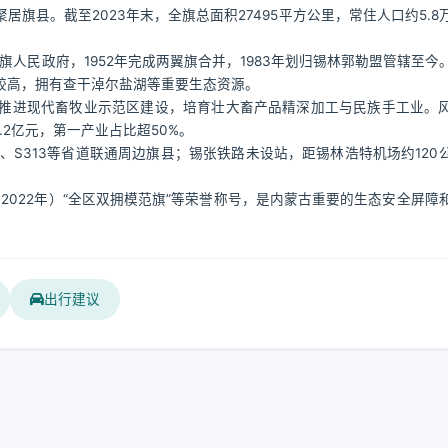
旗县。截至2023年末，全旗总面积27495平方公里，常住人口约5.8
嘎旗人民政府，1952年完成两翼旗合并，1983年划归锡林郭勒盟管辖至今
较高，拥有查干淖尔盐湖等重要生态资源。
推进现代畜牧业示范区建设，培育壮大畜产品精深加工与民族手工业。
.2亿元，第一产业占比超50%。
6、S313等省道联通周边旗县；锡张铁路未设站，距锡林浩特机场约120
（2022年）“全区双拥模范旗”等荣誉称号，是内蒙古重要的生态安全屏障
出行建议