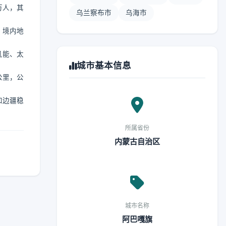
万人，其
乌兰察布市
乌海市
。境内地
风能、太
城市基本信息
公里，公
和边疆稳
所属省份
内蒙古自治区
城市名称
阿巴嘎旗