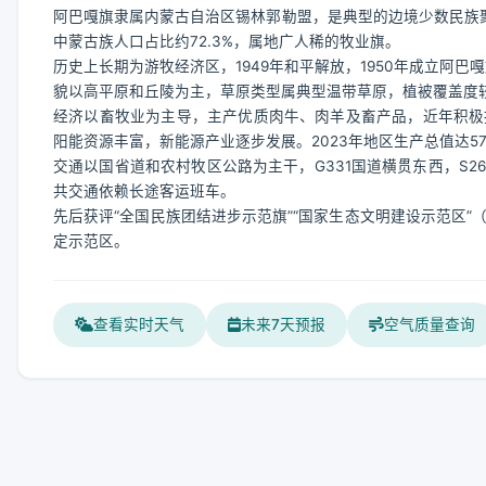
阿巴嘎旗隶属内蒙古自治区锡林郭勒盟，是典型的边境少数民族聚居
中蒙古族人口占比约72.3%，属地广人稀的牧业旗。
历史上长期为游牧经济区，1949年和平解放，1950年成立阿巴
貌以高平原和丘陵为主，草原类型属典型温带草原，植被覆盖度
经济以畜牧业为主导，主产优质肉牛、肉羊及畜产品，近年积极
阳能资源丰富，新能源产业逐步发展。2023年地区生产总值达57
交通以国省道和农村牧区公路为主干，G331国道横贯东西，S2
共交通依赖长途客运班车。
先后获评“全国民族团结进步示范旗”“国家生态文明建设示范区”
定示范区。
查看实时天气
未来7天预报
空气质量查询