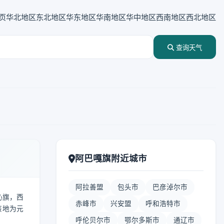
页
华北地区
东北地区
华东地区
华南地区
华中地区
西南地区
西北地区
查询天气
阿巴嘎旗附近城市
阿拉善盟
包头市
巴彦淖尔市
穆沁旗，西
赤峰市
兴安盟
呼和浩特市
该地为元
呼伦贝尔市
鄂尔多斯市
通辽市