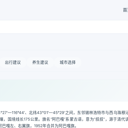
首
出行建议
养生建议
城市选择
—116°44′、北纬43°01′—45°29′之间，东邻锡林浩特市与西乌珠
，国境线长175公里。旗名“阿巴嘎”系蒙古语，意为“叔叔”，源于清代
巴嘎左、右翼旗，1952年合并为阿巴嘎旗。