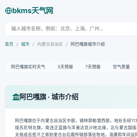
bkms天气网
首页
/
城市
/
内蒙古自治区
/
阿巴嘎旗城市介绍
阿巴嘎旗实时天气
3天预报
7天预报
空气质量
阿巴嘎旗 · 城市介绍
阿巴嘎旗位于内蒙古自治区中部，锡林郭勒盟西部，地处东经113°27′
接苏尼特左旗，南连正蓝旗与浑善达克沙地北缘，北与蒙古国接壤
太祖成吉思汗之弟别里古台后裔所辖部落驻牧地，清康熙年间设阿