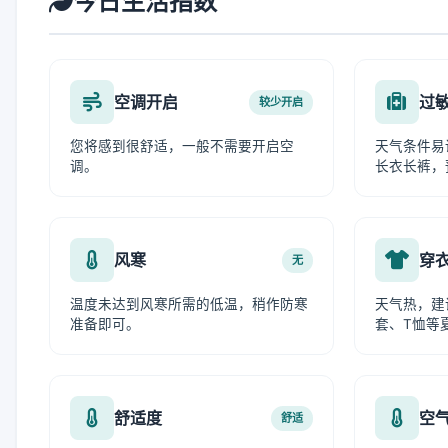
今日生活指数
空调开启
过
较少开启
您将感到很舒适，一般不需要开启空
天气条件易
调。
长衣长裤，
风寒
穿
无
温度未达到风寒所需的低温，稍作防寒
天气热，建
准备即可。
套、T恤等
舒适度
空
舒适