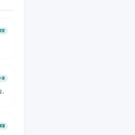
适宜
少发
程，
潮湿