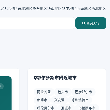
页
华北地区
东北地区
华东地区
华南地区
华中地区
西南地区
西北地区
查询天气
鄂尔多斯市附近城市
0
阿拉善盟
包头市
巴彦淖尔市
赤峰市
兴安盟
呼和浩特市
呼伦贝尔市
通辽市
乌兰察布市