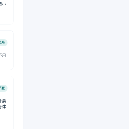
请小
风险
不用
不宜
外晨
身体