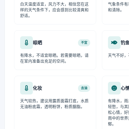
白天温度适宜，风力不大，相信您在这
气象条件有
样的天气条件下，应会感到比较清爽和
和清除。
舒适。
晾晒
钓
不宜
有降水，不适宜晾晒。若需要晾晒，请
天气不好，
在室内准备出充足的空间。
化妆
心
去油
天气较热，建议用露质面霜打底，水质
有降水，雨
无油粉底霜，透明粉饼，粉质胭脂。
轻愁，与其
松心情，好
雨中的世界
郁。