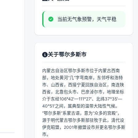
当前无气象预警，天气平稳
关于鄂尔多斯市
内蒙古自治区鄂尔多斯市位于内蒙古西南
部，地处黄河“几”字弯南岸，东邻呼和浩特
市、山西省，西接宁夏回族自治区，南连陕
西省，北靠包头市、巴彦淖尔市，地理坐标
介于东经106°42′—111°27′、北纬37°35′—
40°51′之间，属典型的温带大陆性气候。
“鄂尔多斯”系蒙古语，意为“众多的宫殿”，
源于明代蒙古鄂尔多斯部驻牧于此，清代设
伊克昭盟，2001年撤盟设市并更名鄂尔多斯
市。