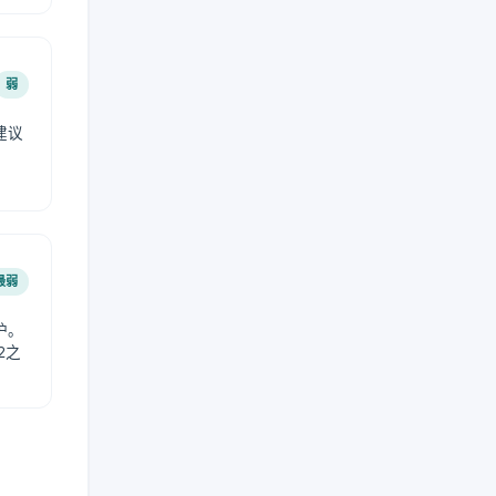
弱
建议
。
最弱
护。
2之