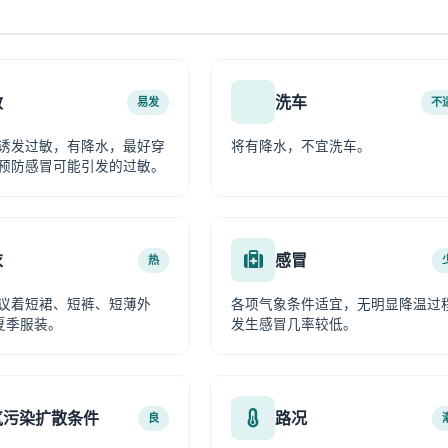
敏
洗车
易发
不
诱发过敏，有降水，最好穿
将有降水，不宜洗车。
预防感冒可能引发的过敏。
衣
感冒
热
议着短裙、短裤、短薄外
各项气象条件适宜，无明显降温过
夏季服装。
发生感冒几率较低。
气污染扩散条件
路况
良