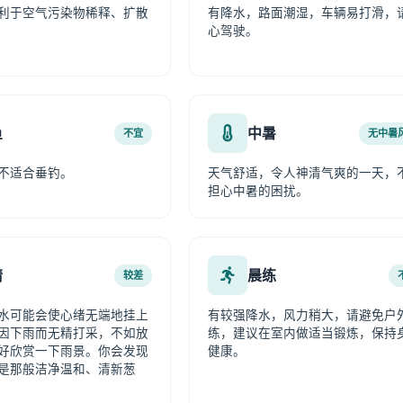
利于空气污染物稀释、扩散
有降水，路面潮湿，车辆易打滑，
心驾驶。
鱼
中暑
不宜
无中暑
不适合垂钓。
天气舒适，令人神清气爽的一天，
担心中暑的困扰。
情
晨练
较差
水可能会使心绪无端地挂上
有较强降水，风力稍大，请避免户
因下雨而无精打采，不如放
练，建议在室内做适当锻炼，保持
好欣赏一下雨景。你会发现
健康。
是那般洁净温和、清新葱