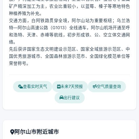
矿产精深加工为主，农业比重较小，以蓝莓、榛子等寒地特色
种植养殖为补充。
交通方面，白阿铁路贯穿全境，阿尔山站为重要枢纽；乌兰浩
特—阿尔山高速公路（G1013）全线通车，阿尔山机场开通至呼
和浩特、天津、赤峰等航线，初步形成铁、公、空立体交通网
络。
先后获评国家生态文明建设示范区、国家全域旅游示范区、中
国优秀旅游城市、全国森林旅游示范市、全国绿化模范单位等
荣誉称号。
查看实时天气
未来7天预报
空气质量查询
出行建议
阿尔山市附近城市