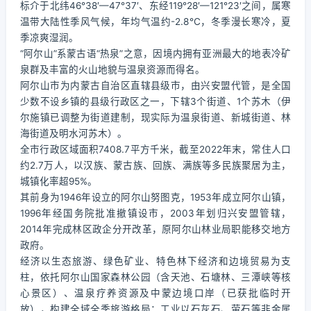
标介于北纬46°38′—47°37′、东经119°28′—121°23′之间，属寒
温带大陆性季风气候，年均气温约-2.8℃，冬季漫长寒冷，夏
季凉爽湿润。
“阿尔山”系蒙古语“热泉”之意，因境内拥有亚洲最大的地表冷矿
泉群及丰富的火山地貌与温泉资源而得名。
阿尔山市为内蒙古自治区直辖县级市，由兴安盟代管，是全国
少数不设乡镇的县级行政区之一，下辖3个街道、1个苏木（伊
尔施镇已调整为街道建制，现实际为温泉街道、新城街道、林
海街道及明水河苏木）。
全市行政区域面积7408.7平方千米，截至2022年末，常住人口
约2.7万人，以汉族、蒙古族、回族、满族等多民族聚居为主，
城镇化率超95%。
其前身为1946年设立的阿尔山努图克，1953年成立阿尔山镇，
1996年经国务院批准撤镇设市，2003年划归兴安盟管辖，
2014年完成林区政企分开改革，原阿尔山林业局职能移交地方
政府。
经济以生态旅游、绿色矿业、特色林下经济和边境贸易为支
柱，依托阿尔山国家森林公园（含天池、石塘林、三潭峡等核
心景区）、温泉疗养资源及中蒙边境口岸（已获批临时开
放），构建全域全季旅游格局；工业以石灰石、萤石等非金属