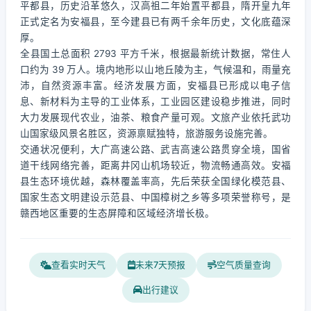
平都县，历史沿革悠久，汉高祖二年始置平都县，隋开皇九年
正式定名为安福县，至今建县已有两千余年历史，文化底蕴深
厚。
全县国土总面积 2793 平方千米，根据最新统计数据，常住人
口约为 39 万人。境内地形以山地丘陵为主，气候温和，雨量充
沛，自然资源丰富。经济发展方面，安福县已形成以电子信
息、新材料为主导的工业体系，工业园区建设稳步推进，同时
大力发展现代农业，油茶、粮食产量可观。文旅产业依托武功
山国家级风景名胜区，资源禀赋独特，旅游服务设施完善。
交通状况便利，大广高速公路、武吉高速公路贯穿全境，国省
道干线网络完善，距离井冈山机场较近，物流畅通高效。安福
县生态环境优越，森林覆盖率高，先后荣获全国绿化模范县、
国家生态文明建设示范县、中国樟树之乡等多项荣誉称号，是
赣西地区重要的生态屏障和区域经济增长极。
查看实时天气
未来7天预报
空气质量查询
出行建议