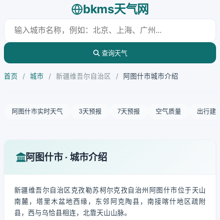
bkms天气网
查询天气
首页
/
城市
/
新疆维吾尔自治区
/
阿图什市城市介绍
阿图什市实时天气
3天预报
7天预报
空气质量
出行建
阿图什市 · 城市介绍
新疆维吾尔自治区克孜勒苏柯尔克孜自治州阿图什市位于天山
南麓，塔里木盆地西缘，东邻阿克陶县，南接喀什地区疏附
县，西与乌恰县相连，北靠天山山脉。