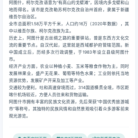
阿图什，柯尔克孜语意为“有高山的戈壁滩”，因境内多戈壁和山
地而得名。该市是克孜勒苏柯尔克孜自治州首府，隶属于新疆
维吾尔自治区。
全市总面积1.58万平方千米，人口约16万（2020年数据），其
中以维吾尔族、柯尔克孜族为主。
历史上，阿图什是古丝绸之路的重要驿站，曾是东西方文化交
流的重要节点。自汉代起，这里就是西域都护府管辖范围。新
中国成立后，历经多次行政调整，于1983年设立县级阿图什
市。
经济产业方面，农业以种植小麦、玉米等粮食作物为主，同时
发展林果业，盛产无花果、葡萄等特色水果；工业则依托当地
资源优势，发展矿产开采及加工等产业。
交通较为便利，吐和高速穿境而过，314国道横贯全境，市区距
喀什机场较近，方便人员往来和货物运输。
阿图什市拥有丰富的民族文化资源，先后荣获“中国优秀旅游城
市”等称号，其独特的民族风情和自然景观吸引着众多游客前来
观光游览。