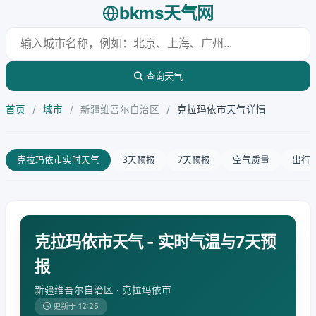
bkms天气网
查询天气
首页
/
城市
/
新疆维吾尔自治区
/
克拉玛依市天气详情
克拉玛依市实时天气
3天预报
7天预报
空气质量
出行
克拉玛依市天气 - 实时气温与7天预
报
新疆维吾尔自治区 · 克拉玛依市
更新于 12:25