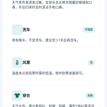
天气条件易诱发过敏，宜穿长衣长裤并佩戴好眼镜和口
罩，外出归来时及时清洁手和口鼻。
洗车
不适宜
将有降水，不宜洗车，建议至少1天后再洗车。
风寒
无
温度未达到风寒所需的低温，稍作防寒准备即可。
穿衣
炎热
天气炎热，建议着短衫、短裙、短裤、薄型T恤衫等清凉