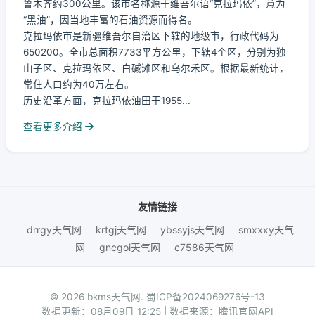
鲁木齐约300公里。该市名称源于维吾尔语“克拉玛依”，意为
“黑油”，因当地丰富的石油资源而得名。
克拉玛依市是新疆维吾尔自治区下辖的地级市，行政代码为
650200。全市总面积7733平方公里，下辖4个区，分别为独
山子区、克拉玛依区、白碱滩区和乌尔禾区。根据最新统计，
常住人口约为40万左右。
历史沿革方面，克拉玛依油田于1955...
查看更多介绍
友情链接
drrgy天气网
krtgj天气网
ybssyjs天气网
smxxxy天气
网
gncgoi天气网
c7586天气网
© 2026 bkms天气网.
蜀ICP备2024069276号-13
数据更新：08月09日 12:25 | 数据来源：腾讯官网API