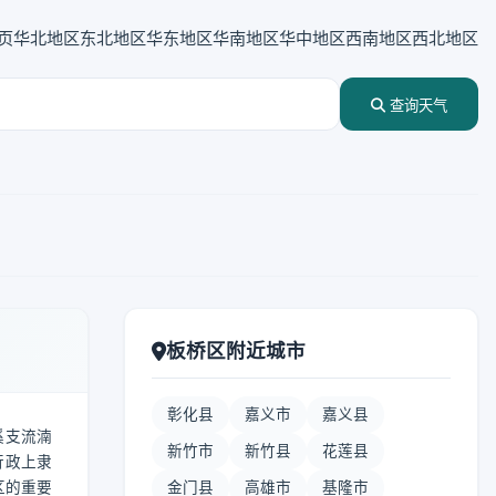
页
华北地区
东北地区
华东地区
华南地区
华中地区
西南地区
西北地区
查询天气
板桥区附近城市
彰化县
嘉义市
嘉义县
溪支流湳
新竹市
新竹县
花莲县
行政上隶
区的重要
金门县
高雄市
基隆市