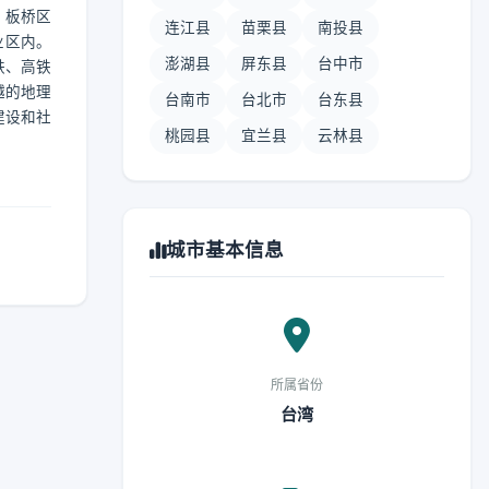
 板桥区
连江县
苗栗县
南投县
业区内。
澎湖县
屏东县
台中市
铁、高铁
越的地理
台南市
台北市
台东县
建设和社
桃园县
宜兰县
云林县
城市基本信息
所属省份
台湾