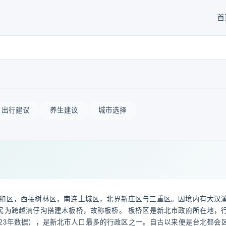
首
出行建议
养生建议
城市选择
和区，西接树林区，南连土城区，北界新庄区与三重区。因境内有大汉
民为跨越湳仔沟搭建木板桥，故称板桥。 板桥区是新北市政府所在地，
2023年数据），是新北市人口最多的行政区之一。自古以来便是台北都会