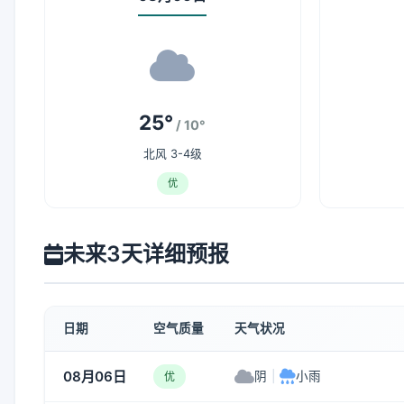
25°
/ 10°
北风 3-4级
优
未来3天详细预报
日期
空气质量
天气状况
08月06日
阴
|
小雨
优