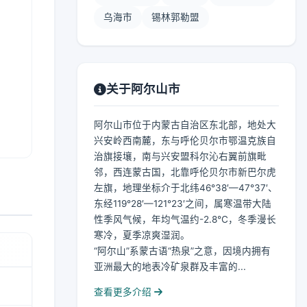
乌海市
锡林郭勒盟
关于阿尔山市
阿尔山市位于内蒙古自治区东北部，地处大
兴安岭西南麓，东与呼伦贝尔市鄂温克族自
治旗接壤，南与兴安盟科尔沁右翼前旗毗
邻，西连蒙古国，北靠呼伦贝尔市新巴尔虎
左旗，地理坐标介于北纬46°38′—47°37′、
东经119°28′—121°23′之间，属寒温带大陆
性季风气候，年均气温约-2.8℃，冬季漫长
寒冷，夏季凉爽湿润。
“阿尔山”系蒙古语“热泉”之意，因境内拥有
亚洲最大的地表冷矿泉群及丰富的...
查看更多介绍